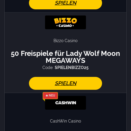
SPIELEN
Bizzo Casino
50 Freispiele für Lady Wolf Moon
MEGAWAYS
Code:
SPIELENBIZZO25
SPIELEN
🔥 NEU
CashWin Casino