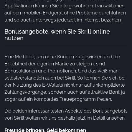
Applikationen können Sie alle gewohnten Transaktionen
auf dem mobilen Endgerät ohne Probleme durchführen
und so auch unterwegs jederzeit im Internet bezahlen.
Bonusangebote, wenn Sie Skrill online
nutzen
Eine Methode, um neue Kunden zu gewinnen und die
Beliebtheit der eigenen Marke zu steigern, sind
Bonusaktionen und Promotionen. Und das weiß man
selbstverständlich auch bei Skrill. So können Sie sich bei
der Nutzung des E-Wallets nicht nur auf unkomplizierte
Zahlungsvorgänge, sondern auch auf attraktive Boni, ja
sogar auf ein komplettes Treueprogramm freuen.
Die beiden interessantesten Aspekte des Bonusangebots
von Skrill wollen wir uns deshalb jetzt im Detail ansehen.
Freunde bringen, Geld bekommen