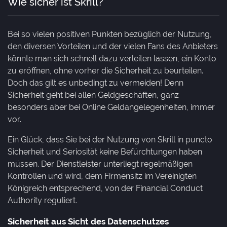
Wie sicher ist Skrill?
Bei so vielen positiven Punkten bezüglich der Nutzung,
den diversen Vorteilen und der vielen Fans des Anbieters
könnte man sich schnell dazu verleiten lassen, ein Konto
zu eröffnen, ohne vorher die Sicherheit zu beurteilen.
Doch das gilt es unbedingt zu vermeiden! Denn
Sicherheit geht bei allen Geldgeschäften, ganz
besonders aber bei Online Geldangelegenheiten, immer
vor.
Ein Glück, dass Sie bei der Nutzung von Skrill in puncto
Sicherheit und Seriosität keine Befürchtungen haben
müssen. Der Dienstleister unterliegt regelmäßigen
Kontrollen und wird, dem Firmensitz im Vereinigten
Königreich entsprechend, von der Financial Conduct
Authority reguliert.
Sicherheit aus Sicht des Datenschutzes