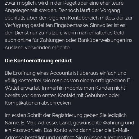
zwar möglich, wird in der Regel aber eine eher teure
Angelegenheit werden. Dennoch läuft der Vorgang
ebenfalls über den eigenen Kontobereich mittels der zur
Verfügung gestellten Eingabemaske. Sinnvoller ist es,
den Dienst nur zu nutzen, wenn man erhaltenes Geld
auch online für Zahlungen oder Banküberweisungen ins
Ausland verwenden möchte.
Die Kontoeröffnung erklärt
Die Eröffnung eines Accounts ist überaus einfach und
völlig kostenfrei, wie man es von einem erfolgreichen E-
Wallet erwartet. Immerhin möchte man Kunden nicht
bereits vor dem ersten Kontakt mit Gebühren oder
Komplikationen abschrecken.
Im ersten Schritt der Registrierung geben Sie lediglich
Name, E-Mail-Adresse, Land, gewünschte Währung und
ein Passwort ein. Das Konto wird dann über die E-Mail-
Adresse bestätigt und eröffnet. Sie müssen allerdings im