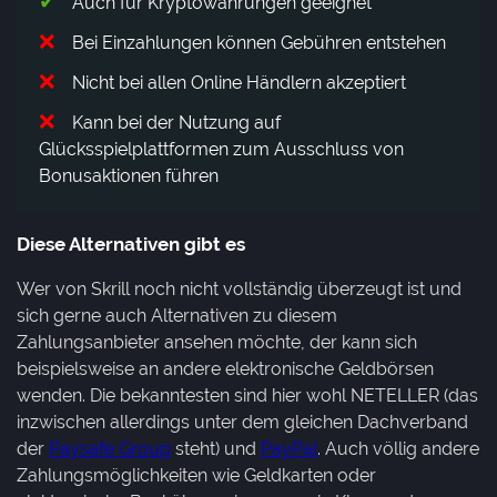
Auch für Kryptowährungen geeignet
Bei Einzahlungen können Gebühren entstehen
Nicht bei allen Online Händlern akzeptiert
Kann bei der Nutzung auf
Glücksspielplattformen zum Ausschluss von
Bonusaktionen führen
Diese Alternativen gibt es
Wer von Skrill noch nicht vollständig überzeugt ist und
sich gerne auch Alternativen zu diesem
Zahlungsanbieter ansehen möchte, der kann sich
beispielsweise an andere elektronische Geldbörsen
wenden. Die bekanntesten sind hier wohl NETELLER (das
inzwischen allerdings unter dem gleichen Dachverband
der
Paysafe Group
steht) und
PayPal
. Auch völlig andere
Zahlungsmöglichkeiten wie Geldkarten oder