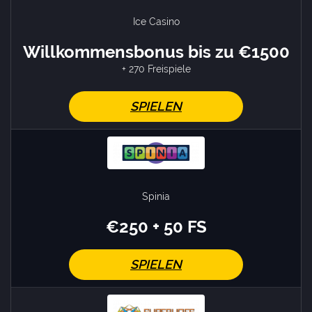
Ice Casino
Willkommensbonus bis zu €1500
+ 270 Freispiele
SPIELEN
Spinia
€250 + 50 FS
SPIELEN