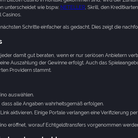
n unterscheidet wie bspw.
NETELLER
, Skrill, den Kreditka
 Casinos.
chsten Schritte einfacher als gedacht. Dies zeigt die nachfolg
s
eder damit gut beraten, wenn er nur seriösen Anbietern vertra
ine Auszahlung der Gewinne erfolgt. Auch das Spieleangebot
erten Providern stammt.
sino auswählen.
t, dass alle Angaben wahrheitsgemäß erfolgen.
nk aktivieren. Einige Portale verlangen eine Verifizierung p
sino eröffnet, worauf Echtgeldtransfers vorgenommen werde