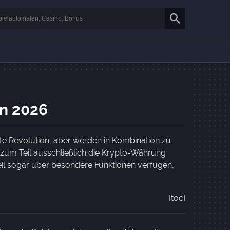
en 2026
ueste Revolution, aber werden in Kombination zu
e zum Teil ausschließlich die Krypto-Währung
il sogar über besondere Funktionen verfügen,
[toc]