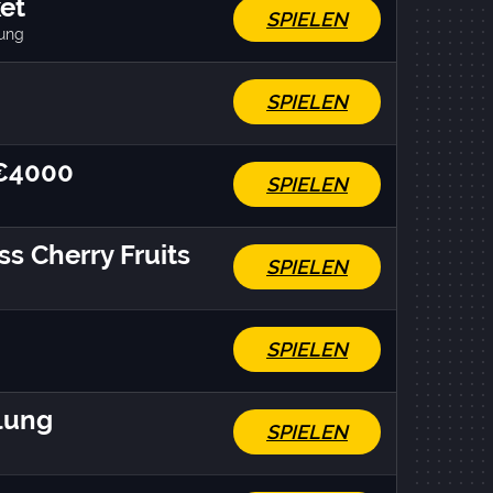
et
SPIELEN
lung
SPIELEN
 €4000
SPIELEN
ss Cherry Fruits
SPIELEN
SPIELEN
hlung
SPIELEN