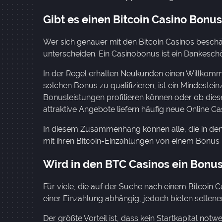
Gibt es einen Bitcoin Casino Bonu
Wer sich genauer mit den Bitcoin Casinos beschä
unterscheiden. Ein Casinobonus ist ein Dankesch
In der Regel erhalten Neukunden einen Willkomme
solchen Bonus zu qualifizieren, ist ein Mindestein
Bonusleistungen profitieren können oder ob dies
attraktive Angebote liefern häufig neue Online Ca
In diesem Zusammenhang können alle, die in den 
mit ihren Bitcoin-Einzahlungen von einem Bonus p
Wird in den BTC Casinos ein Bonu
Für viele, die auf der Suche nach einem Bitcoin C
einer Einzahlung abhängig, jedoch bieten seltener
Der größte Vorteil ist, dass kein Startkapital notw