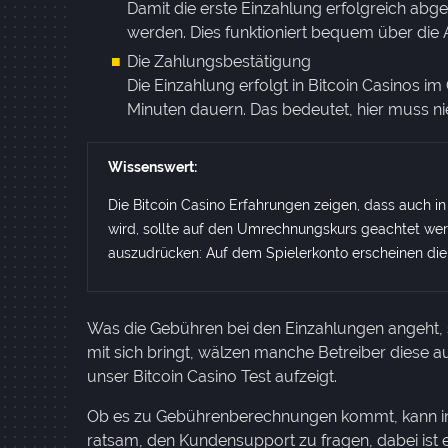
Damit die erste Einzahlung erfolgreich ab
werden. Dies funktioniert bequem über die 
Die Zahlungsbestätigung
Die Einzahlung erfolgt in Bitcoin Casinos
Minuten dauern. Das bedeutet, hier muss n
Wissenswert:
Die Bitcoin Casino Erfahrungen zeigen, dass auch 
wird, sollte auf den Umrechnungskurs geachtet werd
auszudrücken: Auf dem Spielerkonto erscheinen die 
Was die Gebühren bei den Einzahlungen angeht, s
mit sich bringt, wälzen manche Betreiber diese a
unser Bitcoin Casino Test aufzeigt.
Ob es zu Gebührenberechnungen kommt, kann in de
ratsam, den Kundensupport zu fragen, dabei ist 