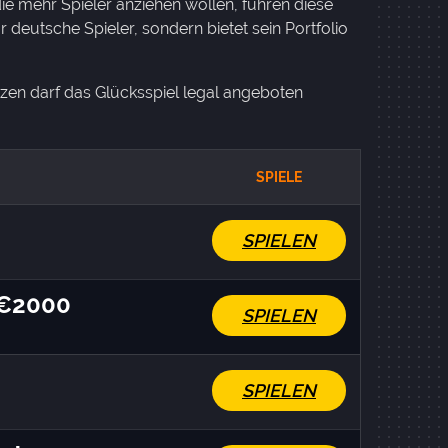
die mehr Spieler anziehen wollen, führen diese
r deutsche Spieler, sondern bietet sein Portfolio
enzen darf das Glücksspiel legal angeboten
SPIELE
SPIELEN
 €2000
SPIELEN
SPIELEN