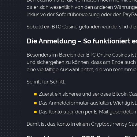
da er sich wesentlich von den anderen Währunge
inklusive der Sofortüberweisung oder den PayPal
Sobald ein BTC Casino gefunden wurde, sind die nä
Die Anmeldung – So funktioniert e
Besonders im Bereich der BTC Online Casinos ist j
und sichergehen zu können, dass am Ende auch e
eine vielfältige Auswahl bietet, die von renommi
Schritt für Schritt:
Zuerst ein sicheres und seriöses Bitcoin Ca
Das Anmeldeformular ausfüllen. Wichtig is
Das Konto über den per E-Mail gesendeten Li
Damit ist das Konto in einem Cryptocurrency Ca