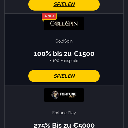
SPIELEN
🔥 NEU
GoldSpin
100% bis zu €1500
+ 100 Freispiele
SPIELEN
Fortune Play
275% Bis zu €5000