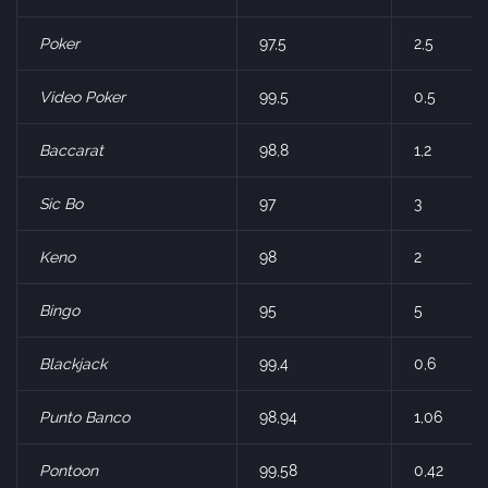
Poker
97,5
2,5
Video Poker
99,5
0,5
Baccarat
98,8
1,2
Sic Bo
97
3
Keno
98
2
Bingo
95
5
Blackjack
99,4
0,6
Punto Banco
98,94
1,06
Pontoon
99,58
0,42