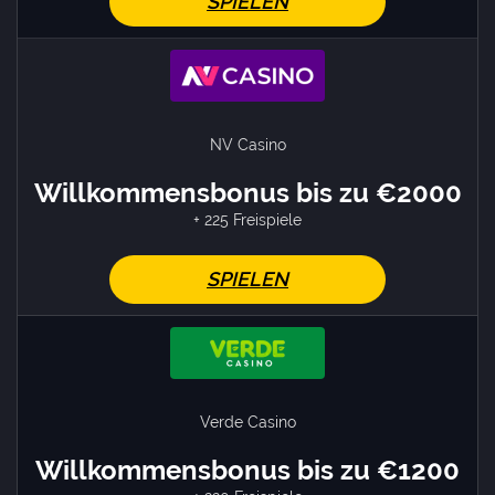
SPIELEN
NV Casino
Willkommensbonus bis zu €2000
+ 225 Freispiele
SPIELEN
Verde Casino
Willkommensbonus bis zu €1200