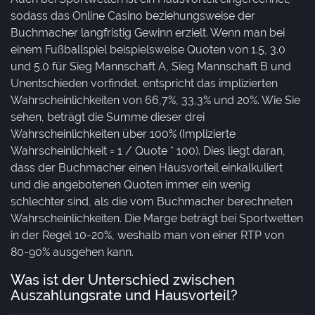
sodass das Online Casino beziehungsweise der
Buchmacher langfristig Gewinn erzielt. Wenn man bei
einem Fußballspiel beispielsweise Quoten von 1.5, 3.0
und 5.0 für Sieg Mannschaft A, Sieg Mannschaft B und
Unentschieden vorfindet, entspricht das implizierten
Wahrscheinlichkeiten von 66,7%, 33,3% und 20%. Wie Sie
sehen, beträgt die Summe dieser drei
Wahrscheinlichkeiten über 100% (Implizierte
Wahrscheinlichkeit = 1 / Quote * 100). Dies liegt daran,
dass der Buchmacher einen Hausvorteil einkalkuliert
und die angebotenen Quoten immer ein wenig
schlechter sind, als die vom Buchmacher berechneten
Wahrscheinlichkeiten. Die Marge beträgt bei Sportwetten
in der Regel 10-20%, weshalb man von einer RTP von
80-90% ausgehen kann.
Was ist der Unterschied zwischen
Auszahlungsrate und Hausvorteil?