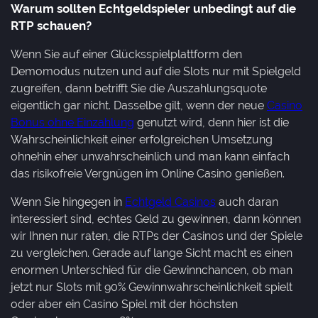
Warum sollten Echtgeldspieler unbedingt auf die
RTP schauen?
Wenn Sie auf einer Glücksspielplattform den
Demomodus nutzen und auf die Slots nur mit Spielgeld
zugreifen, dann betrifft Sie die Auszahlungsquote
eigentlich gar nicht. Dasselbe gilt, wenn der neue
Casino
Bonus ohne Einzahlung
genutzt wird, denn hier ist die
Wahrscheinlichkeit einer erfolgreichen Umsetzung
ohnehin eher unwahrscheinlich und man kann einfach
das risikofreie Vergnügen im Online Casino genießen.
Wenn Sie hingegen in
Echtgeld Casinos
auch daran
interessiert sind, echtes Geld zu gewinnen, dann können
wir Ihnen nur raten, die RTPs der Casinos und der Spiele
zu vergleichen. Gerade auf lange Sicht macht es einen
enormen Unterschied für die Gewinnchancen, ob man
jetzt nur Slots mit 90% Gewinnwahrscheinlichkeit spielt
oder aber ein Casino Spiel mit der höchsten