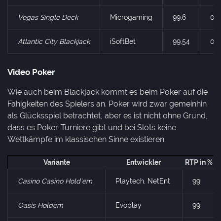
Vegas Single Deck
Microgaming
99,6
0,4
Atlantic City Blackjack
iSoftBet
99,54
0,4
Video Poker
Wie auch beim Blackjack kommt es beim Poker auf die
Fähigkeiten des Spielers an. Poker wird zwar gemeinhin
als Glücksspiel betrachtet, aber es ist nicht ohne Grund,
dass es Poker-Turniere gibt und bei Slots keine
Wettkämpfe im klassischen Sinne existieren.
Variante
Entwickler
RTP in %
H
Casino Casino Hold’em
Playtech, NetEnt
99
Oasis Holdem
Evoplay
99