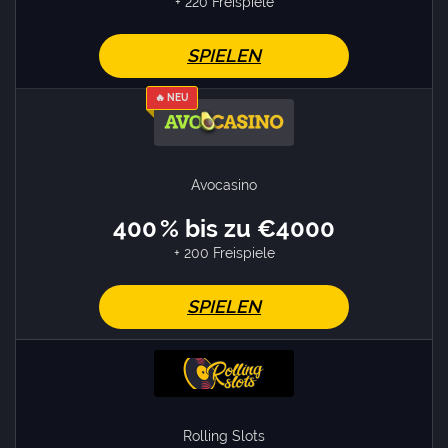
+ 220 Freispiele
SPIELEN
🔥 NEU
Avocasino
400 % bis zu €4000
+ 200 Freispiele
SPIELEN
Rolling Slots