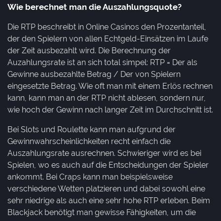
Wie berechnet man die Auszahlungsquote?
Die RTP beschreibt in Online Casinos den Prozentanteil,
der den Spielern von allen Echtgeld-Einsätzen im Laufe
der Zeit ausbezahlt wird. Die Berechnung der
Auzahlungsrate ist an sich total simpel: RTP = Der als
Gewinne ausbezahlte Betrag / Der von Spielern
eingesetzte Betrag. Wie oft man mit einem Erlös rechnen
kann, kann man an der RTP nicht ablesen, sondern nur,
wie hoch der Gewinn nach langer Zeit im Durchschnitt ist.
Bei Slots und Roulette kann man aufgrund der
Gewinnwahrscheinlichkeiten recht einfach die
Auszahlungsrate ausrechnen. Schwieriger wird es bei
Spielen, wo es auch auf die Entscheidungen der Spieler
ankommt. Bei Craps kann man beispielsweise
verschiedene Wetten platzieren und dabei sowohl eine
sehr niedrige als auch eine sehr hohe RTP erleben. Beim
Blackjack benötigt man gewisse Fähigkeiten, um die