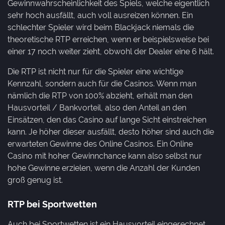
Gewinnwahrscheinlichkeit des Spiels, welche eigentlich
sehr hoch ausfällt, auch voll ausreizen können. Ein
schlechter Spieler wird beim Blackjack niemals die
theoretische RTP erreichen, wenn er beispielsweise bei
einer 17 noch weiter zieht, obwohl der Dealer eine 6 hält.
Die RTP ist nicht nur für die Spieler eine wichtige
Kennzahl, sondern auch für die Casinos. Wenn man
nämlich die RTP von 100% abzieht, erhält man den
Hausvorteil / Bankvorteil, also den Anteil an den
Einsätzen, den das Casino auf lange Sicht einstreichen
kann. Je höher dieser ausfällt, desto höher sind auch die
erwarteten Gewinne des Online Casinos. Ein Online
Casino mit hoher Gewinnchance kann also selbst nur
hohe Gewinne erzielen, wenn die Anzahl der Kunden
groß genug ist.
RTP bei Sportwetten
Auch bei Sportwetten ist ein Hausvorteil eingerechnet,