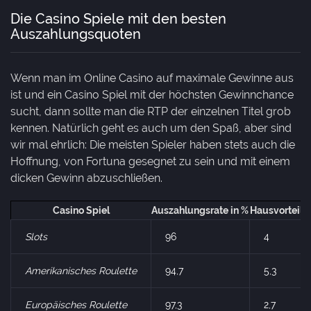
Die Casino Spiele mit den besten
Auszahlungsquoten
Wenn man im Online Casino auf maximale Gewinne aus
ist und ein Casino Spiel mit der höchsten Gewinnchance
sucht, dann sollte man die RTP der einzelnen Titel grob
kennen. Natürlich geht es auch um den Spaß, aber sind
wir mal ehrlich: Die meisten Spieler haben stets auch die
Hoffnung, von Fortuna gesegnet zu sein und mit einem
dicken Gewinn abzuschließen.
Casino Spiel
Auszahlungsrate in %
Hausvorteil i
Slots
96
4
Amerikanisches Roulette
94,7
5,3
Europäisches Roulette
97,3
2,7