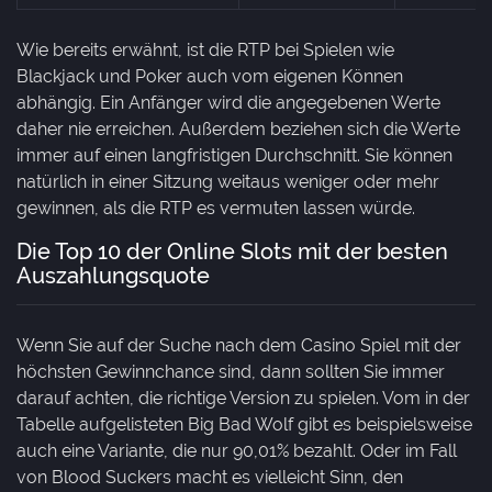
Wie bereits erwähnt, ist die RTP bei Spielen wie
Blackjack und Poker auch vom eigenen Können
abhängig. Ein Anfänger wird die angegebenen Werte
daher nie erreichen. Außerdem beziehen sich die Werte
immer auf einen langfristigen Durchschnitt. Sie können
natürlich in einer Sitzung weitaus weniger oder mehr
gewinnen, als die RTP es vermuten lassen würde.
Die Top 10 der Online Slots mit der besten
Auszahlungsquote
Wenn Sie auf der Suche nach dem Casino Spiel mit der
höchsten Gewinnchance sind, dann sollten Sie immer
darauf achten, die richtige Version zu spielen. Vom in der
Tabelle aufgelisteten Big Bad Wolf gibt es beispielsweise
auch eine Variante, die nur 90,01% bezahlt. Oder im Fall
von Blood Suckers macht es vielleicht Sinn, den