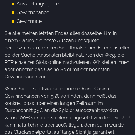
Auszahlungsquote
Gewinnchance
Gewinnrate
Sie alle meinen letzten Endes alles dasselbe. Um in
einem Casino die beste Auszahlungsquote
herauszufinden, können Sie oftmals einen Filter einstellen
bei der Suche. Ansonsten bleibt natürlich der Weg, die
RTP einzelner Slots online nachzulesen. Wir stellen Ihnen
aber ohnehin das Casino Spiel mit der höchsten
Gewinnchance vor.
Wenn Sie beispielsweise in einem Online Casino
Gewinnchancen von 95% vorfinden, dann heißt das
konkret, dass über einen langen Zeitraum im
Durchschnitt 95€ an die Spieler ausgezahlt werden,
wenn 100€ von den Spielern eingesetzt werden. Die RTP
kann natürlich nie über 100% liegen, denn dann würde
das Glücksspielportal auf lange Sicht ja garantiert