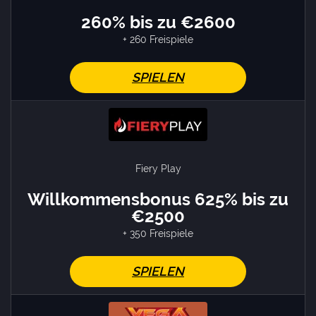
260% bis zu €2600
+ 260 Freispiele
SPIELEN
Fiery Play
Willkommensbonus 625% bis zu
€2500
+ 350 Freispiele
SPIELEN