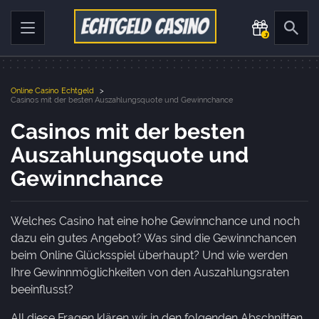
3
Online Casino Echtgeld
>
Casinos mit der besten Auszahlungsquote und Gewinnchance
Casinos mit der besten
Auszahlungsquote und
Gewinnchance
Welches Casino hat eine hohe Gewinnchance und noch
dazu ein gutes Angebot? Was sind die Gewinnchancen
beim Online Glücksspiel überhaupt? Und wie werden
Ihre Gewinnmöglichkeiten von den Auszahlungsraten
beeinflusst?
All diese Fragen klären wir in den folgenden Abschnitten