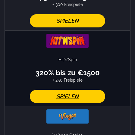
+ 300 Freispiele
SPIELEN
Hit’n’Spin
320% bis zu €1500
+ 250 Freispiele
SPIELEN