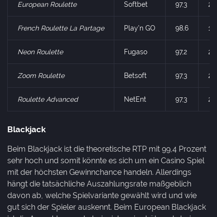
European Roulette
Softbet
97,3
2,7
French Roulette La Partage
Play’n GO
98,6
1,4
Neon Roulette
Fugaso
97,2
2,8
Zoom Roulette
Betsoft
97,3
2,7
Roulette Advanced
NetEnt
97,3
2,7
Blackjack
Beim Blackjack ist die theoretische RTP mit 99,4 Prozent
sehr hoch und somit könnte es sich um ein Casino Spiel
mit der höchsten Gewinnchance handeln. Allerdings
hängt die tatsächliche Auszahlungsrate maßgeblich
davon ab, welche Spielvariante gewählt wird und wie
gut sich der Spieler auskennt. Beim European Blackjack