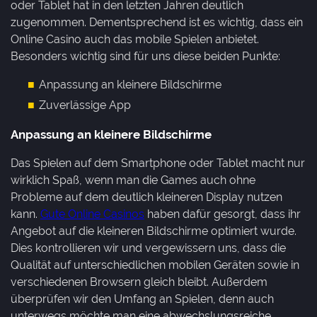
oder Tablet hat in den letzten Jahren deutlich
zugenommen. Dementsprechend ist es wichtig, dass ein
Online Casino auch das mobile Spielen anbietet.
Besonders wichtig sind für uns diese beiden Punkte:
Anpassung an kleinere Bildschirme
Zuverlässige App
Anpassung an kleinere Bildschirme
Das Spielen auf dem Smartphone oder Tablet macht nur
wirklich Spaß, wenn man die Games auch ohne
Probleme auf dem deutlich kleineren Display nutzen
kann.
Gute Online Casinos
haben dafür gesorgt, dass ihr
Angebot auf die kleineren Bildschirme optimiert wurde.
Dies kontrollieren wir und vergewissern uns, dass die
Qualität auf unterschiedlichen mobilen Geräten sowie in
verschiedenen Browsern gleich bleibt. Außerdem
überprüfen wir den Umfang an Spielen, denn auch
unterwegs möchte man eine abwechslungsreiche