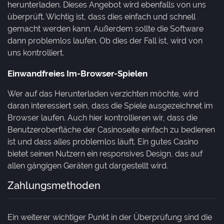
herunterladen. Dieses Angebot wird ebenfalls von uns
überprüft. Wichtig ist, dass dies einfach und schnell
gemacht werden kann. Außerdem sollte die Software
dann problemlos laufen. Ob dies der Fall ist, wird von
uns kontrolliert.
Einwandfreies Im-Browser-Spielen
Wer auf das Herunterladen verzichten möchte, wird
daran interessiert sein, dass die Spiele ausgezeichnet im
Browser laufen. Auch hier kontrollieren wir, dass die
Benutzeroberfläche der Casinoseite einfach zu bedienen
ist und dass alles problemlos läuft. Ein gutes Casino
bietet seinen Nutzern ein responsives Design, das auf
allen gängigen Geräten gut dargestellt wird.
Zahlungsmethoden
Ein weiterer wichtiger Punkt in der Überprüfung sind die