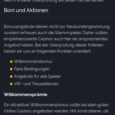
dies in unserer Überprüfung auf jeden Fall bemerken.
Boni und Aktionen
Bonusangebote dienen nicht nur Neukundengewinnung,
sondern erfreuen auch die Stammspieler. Daher sollten
empfehlenswerte Casinos auch hier ein ansprechendes
Angebot haben. Bei der Überprüfung dieser Kriterien
haben wir uns an folgenden Punkten orientiert:
Willkommensbonus
Faire Bedingungen
Angebote für alle Spieler
VIP- und Treueaktionen
Willkommensprämie
Ein attraktiver Willkommensbonus sollte bei allen guten
Online Casinos angeboten werden. Wir kontrollieren, ob