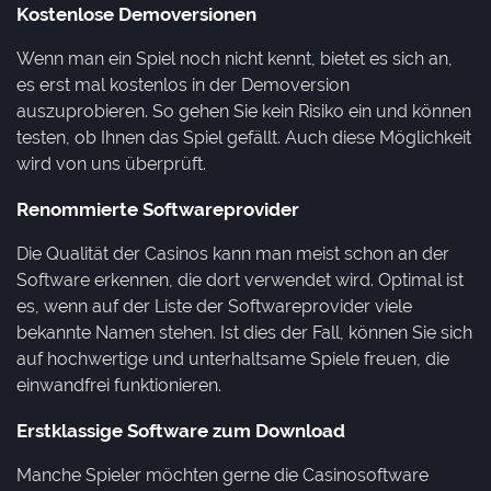
Kostenlose Demoversionen
Wenn man ein Spiel noch nicht kennt, bietet es sich an,
es erst mal kostenlos in der Demoversion
auszuprobieren. So gehen Sie kein Risiko ein und können
testen, ob Ihnen das Spiel gefällt. Auch diese Möglichkeit
wird von uns überprüft.
Renommierte Softwareprovider
Die Qualität der Casinos kann man meist schon an der
Software erkennen, die dort verwendet wird. Optimal ist
es, wenn auf der Liste der Softwareprovider viele
bekannte Namen stehen. Ist dies der Fall, können Sie sich
auf hochwertige und unterhaltsame Spiele freuen, die
einwandfrei funktionieren.
Erstklassige Software zum Download
Manche Spieler möchten gerne die Casinosoftware