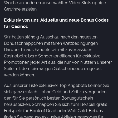
Woche an anderen auserwählten Video Slots üppige
Gewinne erzielen.
Exklusiv von uns: Aktuelle und neue Bonus Codes
für Casinos
Wir halten ständig Ausschau nach den neuesten
Bonusschnäppchen mit fairen Wettbedingungen.
Darüber hinaus handeln wir mit zuverlässigen
Casinobetreibern Sonderkonditionen für exklusive
Promotionen jeder Art aus, die nur von Nutzern unserer
Seite mit dem einmaligen Gutscheincode eingelöst
werden können.
Aus unserer Liste exklusiver Top Angebote können Sie
sich ganz einfach – ohne Geld und Zeit zu vergeuden –
den für Sie persönlich besten Bonusgutschein
herauspicken. Schnappen Sie sich zum Beispiel gratis
Freispiele für Book of Dead oder Wolf Gold. Bei uns
finden Sie genauso exklusive Aktivierungscodes für