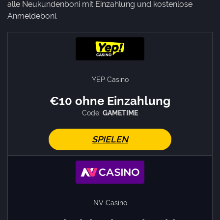
alle Neukundenboni mit Einzahlung und kostenlose
Anmeldeboni.
YEP Casino
€10 ohne Einzahlung
Code:
GAMETIME
SPIELEN
NV Casino