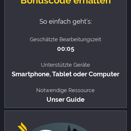
Bonuscode erhalten
So einfach geht’s:
Geschätzte Bearbeitungszeit
00:05
Unterstützte Geräte
Smartphone, Tablet oder Computer
Notwendige Ressource
Unser Guide