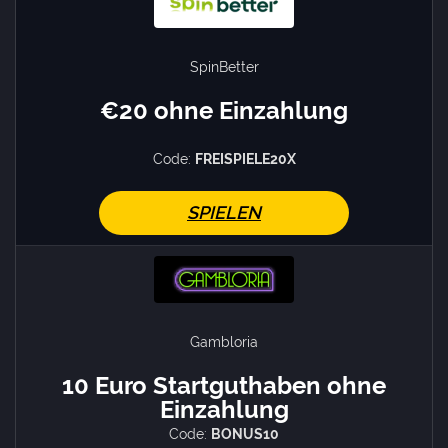
SpinBetter
€20 ohne Einzahlung
Code:
FREISPIELE20X
SPIELEN
Gambloria
10 Euro Startguthaben ohne
Einzahlung
Code:
BONUS10