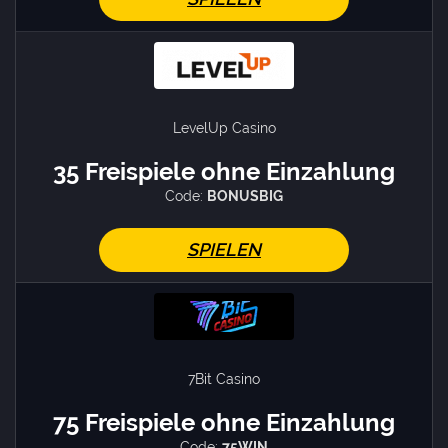
LevelUp Casino
35 Freispiele ohne Einzahlung
Code:
BONUSBIG
SPIELEN
7Bit Casino
75 Freispiele ohne Einzahlung
Code:
75WIN