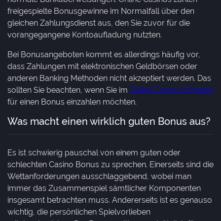
freigespielte Bonusgewinne im Normalfall über den
gleichen Zahlungsdienst aus, den Sie zuvor für die
vorangegangene Kontoaufladung nutzten.
Bei Bonusangeboten kommt es allerdings häufig vor,
dass Zahlungen mit elektronischen Geldbörsen oder
anderen Banking Methoden nicht akzeptiert werden. Das
sollten Sie beachten, wenn Sie im
Online Casino Echtgeld
für einen Bonus einzahlen möchten.
Was macht einen wirklich guten Bonus aus?
Es ist schwierig pauschal von einem guten oder
schlechten Casino Bonus zu sprechen. Einerseits sind die
Wettanforderungen ausschlaggebend, wobei man
immer das Zusammenspiel sämtlicher Komponenten
insgesamt betrachten muss. Andererseits ist es genauso
wichtig, die persönlichen Spielvorlieben