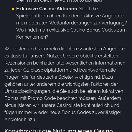
wenn man Gewinne vom Konto abhebt?
Exklusive Casino-Aktionen
: Stellt die
Spieleplattform ihren Kunden exklusive Angebote
mit moderaten Wettanforderungen zur Verfügung?
Wo findet man exklusive Casino Bonus Codes zum
Kennenlernen?
Wir testen und sammeln die interessantesten Angebote
exklusiv für unsere Nutzer. Unsere objektiv erstellten
Rezensionen beinhalten alle wesentlichen Informationen
zu jeder Glücksspielplattform und beantworten alle
Fragen, die für deutsche Spieler wichtig sind. Dazu
gehören unter anderem die wichtigsten Faktoren der
Umsatzbedingungen, die Sie auch bei einem lukrativen
Bonus mit Promo Code beachten müssen. Außerdem
aktualisieren wir unsere Casinoliste kontinuierlich und
fügen immer wieder neue Bonus Codes zuverlässiger
Anbieter hinzu.
Knowhow für die Nutzung eines Casino