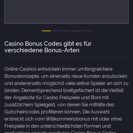
Casino Bonus Codes gibt es für
verschiedene Bonus-Arten
Online Casinos entwickeln immer umfangreichere
Bonuskonzepte, um einerseits neue Kunden anzulocken
und andererseits möglichst viele aktive Spieler an sich zu
binden. Dementsprechend breitgefächert ist die Vielfalt
der Angebote für Casino Freispiele und Boni mit
zusätzlichem Spielgeld, von denen Sie mithilfe des
Gutscheincodes profitieren können. Die Auswahl
erstreckt sich vom Willkommensbonus mit oder ohne
Freispiele in den unterschiedlichsten Formen und