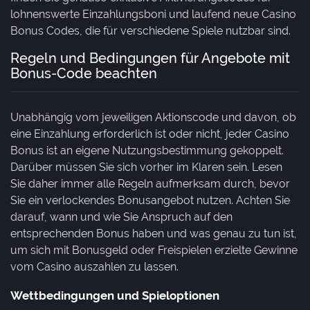
lohnenswerte Einzahlungsboni und laufend neue Casino
Bonus Codes, die für verschiedene Spiele nutzbar sind.
Regeln und Bedingungen für Angebote mit
Bonus-Code beachten
Unabhängig vom jeweiligen Aktionscode und davon, ob
eine Einzahlung erforderlich ist oder nicht, jeder Casino
Bonus ist an eigene Nutzungsbestimmung gekoppelt.
Darüber müssen Sie sich vorher im Klaren sein. Lesen
Sie daher immer alle Regeln aufmerksam durch, bevor
Sie ein verlockendes Bonusangebot nutzen. Achten Sie
darauf, wann und wie Sie Anspruch auf den
entsprechenden Bonus haben und was genau zu tun ist,
um sich mit Bonusgeld oder Freispielen erzielte Gewinne
vom Casino auszahlen zu lassen.
Wettbedingungen und Spieloptionen