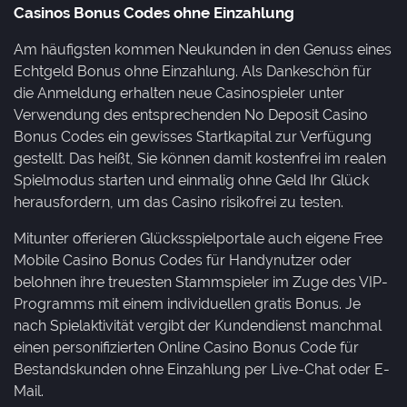
Casinos Bonus Codes ohne Einzahlung
Am häufigsten kommen Neukunden in den Genuss eines
Echtgeld Bonus ohne Einzahlung. Als Dankeschön für
die Anmeldung erhalten neue Casinospieler unter
Verwendung des entsprechenden No Deposit Casino
Bonus Codes ein gewisses Startkapital zur Verfügung
gestellt. Das heißt, Sie können damit kostenfrei im realen
Spielmodus starten und einmalig ohne Geld Ihr Glück
herausfordern, um das Casino risikofrei zu testen.
Mitunter offerieren Glücksspielportale auch eigene Free
Mobile Casino Bonus Codes für Handynutzer oder
belohnen ihre treuesten Stammspieler im Zuge des VIP-
Programms mit einem individuellen gratis Bonus. Je
nach Spielaktivität vergibt der Kundendienst manchmal
einen personifizierten Online Casino Bonus Code für
Bestandskunden ohne Einzahlung per Live-Chat oder E-
Mail.