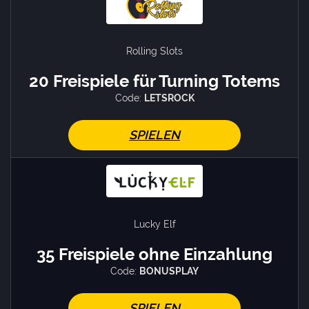
Rolling Slots
20 Freispiele für Turning Totems
Code:
LETSROCK
SPIELEN
Lucky Elf
35 Freispiele ohne Einzahlung
Code:
BONUSPLAY
SPIELEN