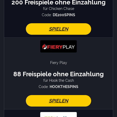
200 Freispiele ohne Einzahlung
für Chicken Chase
Code:
DE200SPINS
SPIELEN
Fiery Play
88 Freispiele ohne Einzahlung
für Hook the Cash
Code:
HOOKTHESPINS
SPIELEN