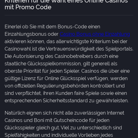
Kriterien für die Wahl eines Online Casinos
mit Promo Code
Einerlei ob Sie mit dem Bonus-Code einen
Einzahlungsbonus oder
Casino Bonus ohne Einzahlung
aktivieren können, das allerwichtigste Kriterium bei der
Casinowahl ist die Vertrauenswürdigkeit des Spielportals.
Die Autorisierung des Casinobetreibers durch eine
staatliche Glücksspielkommission, gilt generell als
oberste Priorität für jeden Spieler. Casinos die über eine
gültige Lizenz für Online Glücksspiel verfügen, werden
von offiziellen Regulierungsbehörden kontrolliert und
sind verpflichtet, ihren Kunden faire Spiele sowie einen
entsprechenden Sicherheitsstandard zu gewährleisten.
Natürlich eignen sich nicht alle zuverlässigen Internet
Casinos und Boni mit Gutscheincode für jeden
Glücksspieler gleich gut. Viel zu unterschiedlich sind
Spielfähigkeiten und individuelle Vorlieben jedes