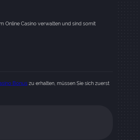
im Online Casino verwalten und sind somit
asino Bonus
zu erhalten, müssen Sie sich zuerst