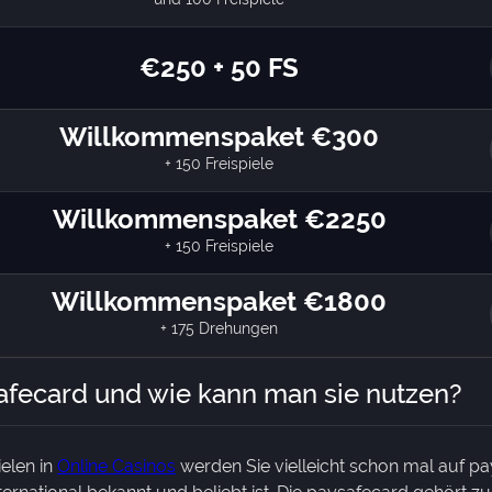
€250 + 50 FS
Willkommenspaket €300
+ 150 Freispiele
Willkommenspaket €2250
+ 150 Freispiele
Willkommenspaket €1800
+ 175 Drehungen
afecard und wie kann man sie nutzen?
elen in
Online Casinos
werden Sie vielleicht schon mal auf 