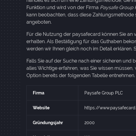
handelt es sich um eine Zahlungsmethode, die int
Funktion und wird von der Firma
Paysafe Group 
kann beobachten, dass diese Zahlungsmethode sic
angeboten.
Für die Nutzung der paysafecard können Sie an v
erhalten. Als Bestätigung für das Guthaben beko
werden wir Ihnen gleich noch im Detail erklären.
Falls Sie auf der Suche nach einer sicheren und
alles Wichtige erfahren, was Sie wissen müssen, 
Option bereits der folgenden Tabelle entnehmen.
Firma
Paysafe Group PLC
Website
https://www.paysafecar
Gründungsjahr
2000