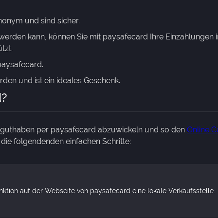
nonym und sind sicher.
t werden kann, können Sie mit paysafecard Ihre Einzahlungen 
tzt.
 paysafecard.
den und ist ein ideales Geschenk.
d?
rtguthaben per paysafecard abzuwickeln und so den
Online C
die folgendenden einfachen Schritte:
nktion auf der Webseite von paysafecard eine lokale Verkaufsstelle.