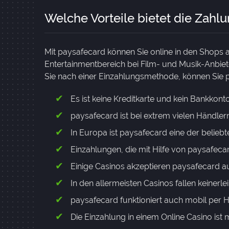
Welche Vorteile bietet die Zah
Mit paysafecard können Sie online in den Shops
Entertainmentbereich bei Film- und Musik-Anbiet
Sie nach einer Einzahlungsmethode, können Sie pa
Es ist keine Kreditkarte und kein Bankkonto
paysafecard ist bei extrem vielen Händlern
In Europa ist paysafecard eine der belie
Einzahlungen, die mit Hilfe von paysafeca
Einige Casinos akzeptieren paysafecard a
In den allermeisten Casinos fallen keiner
paysafecard funktioniert auch mobil per 
Die Einzahlung in einem Online Casino ist 