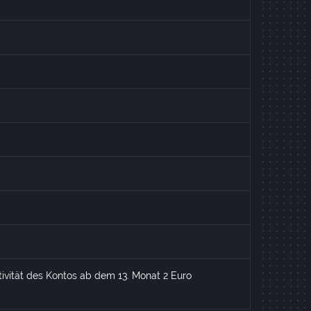
tivität des Kontos ab dem 13. Monat 2 Euro