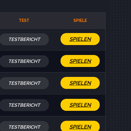
TEST
SPIELE
SPIELEN
TESTBERICHT
SPIELEN
TESTBERICHT
SPIELEN
TESTBERICHT
SPIELEN
TESTBERICHT
SPIELEN
TESTBERICHT