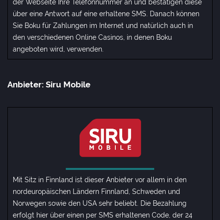
der Webseite Ihre Telefonnummer an und bestätigen diese
über eine Antwort auf eine erhaltene SMS. Danach können
Sie Boku für Zahlungen im Internet und natürlich auch in
den verschiedenen Online Casinos, in denen Boku
angeboten wird, verwenden.
Anbieter: Siru Mobile
Mit Sitz in Finnland ist dieser Anbieter vor allem in den
nordeuropäischen Ländern Finnland, Schweden und
Norwegen sowie den USA sehr beliebt. Die Bezahlung
erfolgt hier über einen per SMS erhaltenen Code, der 24