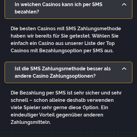
In welchen Casinos kann ich per SMS
bezahlen?
Die besten Casinos mit SMS Zahlungsmethode
haben wir bereits für Sie getestet. Wählen Sie
einfach ein Casino aus unserer Liste der Top
Casinos mit Bezahlungsoption per SMS aus.
Ist die SMS Zahlungsmethode besser als
andere Casino Zahlungsoptionen?
Die Bezahlung per SMS ist sehr sicher und sehr
schnell – schon alleine deshalb verwenden
viele Spieler sehr gerne diese Option. Ein
eindeutiger Vorteil gegenüber anderen
Zahlungsmitteln.