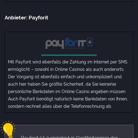
Anbieter: Payforit
Mit Payforit wird ebenfalls die Zahlung im Internet per SMS
ermöglicht – sowohl in Online Casinos als auch anderorts.
Der Vorgang ist ebenfalls einfach und unkompliziert und
auch hier haben Sie größte Sicherheit, da Sie keinerlei
persönliche Bankdaten im Online Casino angeben müssen.
Auch Payforit benötigt natürlich keine Bankdaten von Ihnen,
sondern rechnet alles über die Telefonrechnung ab.
Payforit ist zumindest in Großbritannien der