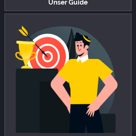
Unser Guide