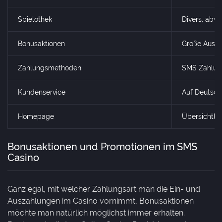
Spielothek
Divers, abwe
Bonusaktionen
Große Auswa
Zahlungsmethoden
SMS Zahlun
Kundenservice
Auf Deutsch
Homepage
Übersichtlic
Bonusaktionen und Promotionen im SMS
Casino
Ganz egal, mit welcher Zahlungsart man die Ein- und
Auszahlungen im Casino vornimmt, Bonusaktionen
möchte man natürlich möglichst immer erhalten.