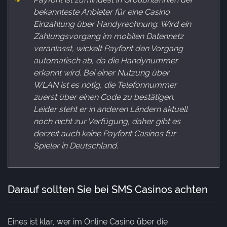
bekannteste Anbieter für eine Casino
Einzahlung über Handyrechnung. Wird ein
Zahlungsvorgang im mobilen Datennetz
veranlasst, wickelt Payforit den Vorgang
automatisch ab, da die Handynummer
erkannt wird. Bei einer Nutzung über
WLAN ist es nötig, die Telefonnummer
zuerst über einen Code zu bestätigen.
Leider steht er in anderen Ländern aktuell
noch nicht zur Verfügung, daher gibt es
derzeit auch keine Payforit Casinos für
Spieler in Deutschland.
Darauf sollten Sie bei SMS Casinos achten
Eines ist klar, wer im Online Casino über die