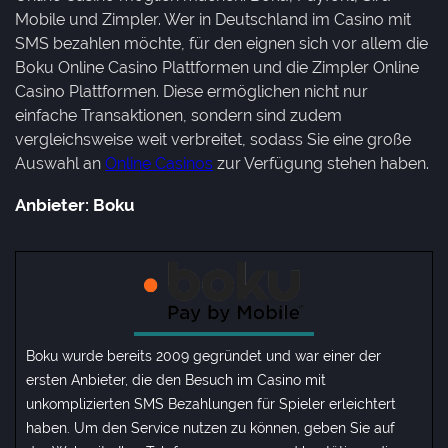
Mobile und Zimpler. Wer in Deutschland im Casino mit
SMS bezahlen möchte, für den eignen sich vor allem die
Boku Online Casino Plattformen und die Zimpler Online
Casino Plattformen. Diese ermöglichen nicht nur
einfache Transaktionen, sondern sind zudem
vergleichsweise weit verbreitet, sodass Sie eine große
Auswahl an
Online Casinos
zur Verfügung stehen haben.
Anbieter: Boku
Boku wurde bereits 2009 gegründet und war einer der
ersten Anbieter, die den Besuch im Casino mit
unkomplizierten SMS Bezahlungen für Spieler erleichtert
haben. Um den Service nutzen zu können, geben Sie auf