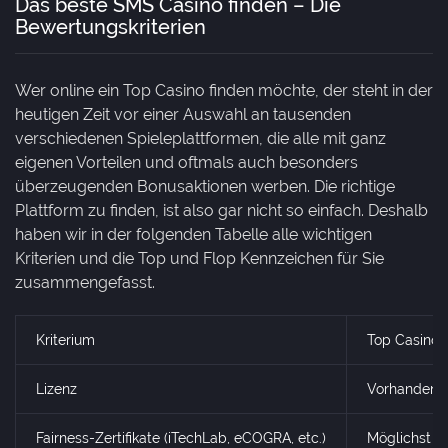
Das beste SMS Casino finden – Die
Bewertungskriterien
Wer online ein Top Casino finden möchte, der steht in der
heutigen Zeit vor einer Auswahl an tausenden
verschiedenen Spieleplattformen, die alle mit ganz
eigenen Vorteilen und oftmals auch besonders
überzeugenden Bonusaktionen werben. Die richtige
Plattform zu finden, ist also gar nicht so einfach. Deshalb
haben wir in der folgenden Tabelle alle wichtigen
Kriterien und die Top und Flop Kennzeichen für Sie
zusammengefasst.
Kriterium
Top Casinos
Lizenz
Vorhanden, 
Fairness-Zertifikate (iTechLab, eCOGRA, etc.)
Möglichst v