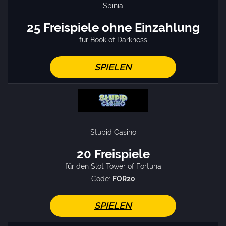
Spinia
25 Freispiele ohne Einzahlung
für Book of Darkness
SPIELEN
Stupid Casino
20 Freispiele
für den Slot Tower of Fortuna
Code:
FOR20
SPIELEN