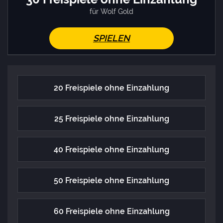
für Wolf Gold
SPIELEN
20 Freispiele ohne Einzahlung
25 Freispiele ohne Einzahlung
40 Freispiele ohne Einzahlung
50 Freispiele ohne Einzahlung
60 Freispiele ohne Einzahlung