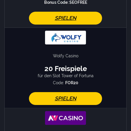
Bonus Code: SEOFREE
SPIELEN
Wolfy Casino
20 Freispiele
für den Slot Tower of Fortuna
Code:
FOR20
SPIELEN