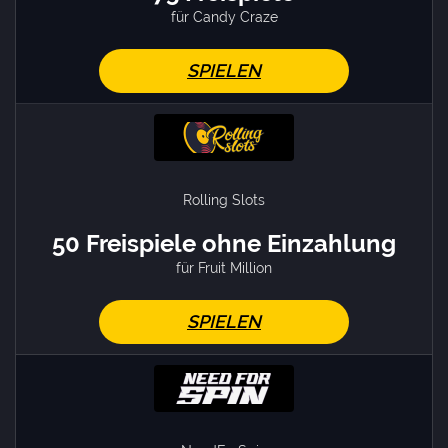
für Candy Craze
SPIELEN
Rolling Slots
50 Freispiele ohne Einzahlung
für Fruit Million
SPIELEN