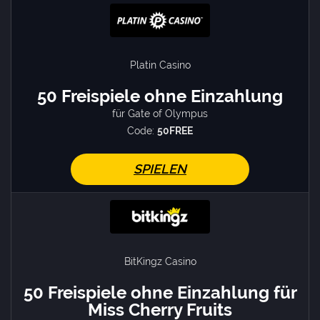
Platin Casino
50 Freispiele ohne Einzahlung
für Gate of Olympus
Code:
50FREE
SPIELEN
BitKingz Casino
50 Freispiele ohne Einzahlung für
Miss Cherry Fruits