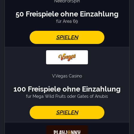
NeedForSpin
50 Freispiele ohne Einzahlung
für Area 69
SPIELEN
V.Vegas Casino
100 Freispiele ohne Einzahlung
fur Mega Wild Fruits oder Gates of Anubis
SPIELEN