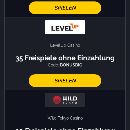
SPIELEN
LevelUp Casino
35 Freispiele ohne Einzahlung
Code:
BONUSBIG
SPIELEN
Wild Tokyo Casino