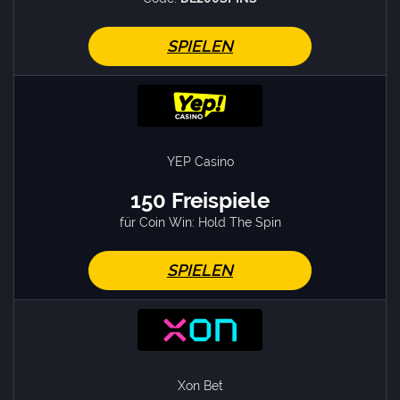
SPIELEN
YEP Casino
150 Freispiele
für Coin Win: Hold The Spin
SPIELEN
Xon Bet