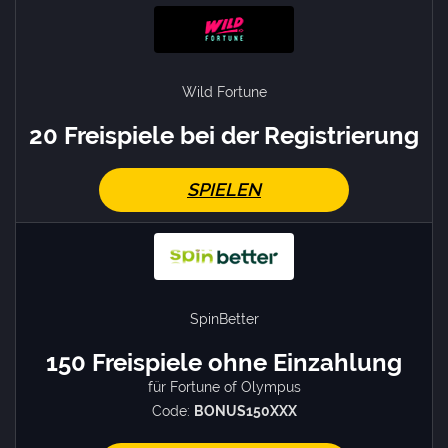
Wild Fortune
20 Freispiele bei der Registrierung
SPIELEN
SpinBetter
150 Freispiele ohne Einzahlung
für Fortune of Olympus
Code:
BONUS150XXX