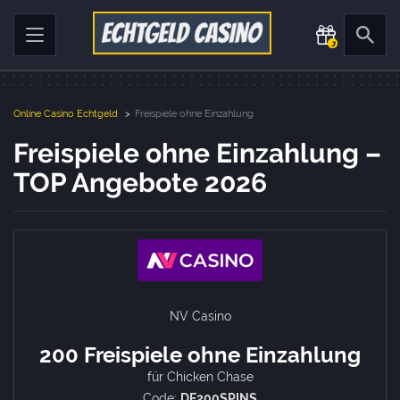
3
Online Casino Echtgeld
>
Freispiele ohne Einzahlung
Freispiele ohne Einzahlung –
TOP Angebote 2026
NV Casino
200 Freispiele ohne Einzahlung
für Chicken Chase
Code:
DE200SPINS