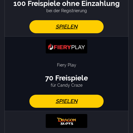
100 Freispiele ohne Einzahlung
bei der Registrierung
SPIELEN
Fiery Play
70 Freispiele
für Candy Craze
SPIELEN