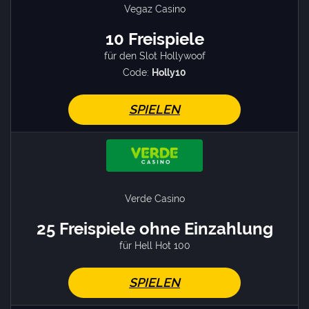
Vegaz Сasino
10 Freispiele
für den Slot Hollywoof
Code:
Holly10
SPIELEN
Verde Casino
25 Freispiele ohne Einzahlung
für Hell Hot 100
SPIELEN