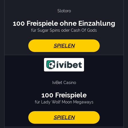
Slotoro
100 Freispiele ohne Einzahlung
für Sugar Spins oder Cash Of Gods
SPIELEN
IviBet Casino
100 Freispiele
für Lady Wolf Moon Megaways
SPIELEN