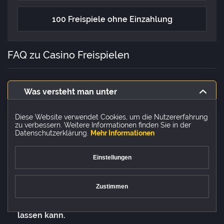
100 Freispiele ohne Einzahlung
FAQ zu Casino Freispielen
Was versteht man unter
Umsatzanforderungen?
Diese Website verwendet Cookies, um die Nutzererfahrung
zu verbessern. Weitere Informationen finden Sie in der
Die Umsatzanforderung ist in der Regel in den
Datenschutzerklärung.
Mehr Informationen
AGB des Casinos und in den Bonusbedingungen
der jeweiligen Prämie zu finden. Mit ihr ist die
Einstellungen
Häufigkeit gemeint, mit der man die Gewinne,
Slotoro Casino
die man während der Nutzung der Freispiele
Zustimmen
ohne Ersteinzahlung erzielt hat, einsetzen muss,
Willkommenspaket 375% bis zu €2500 + 250 Freispiele
damit man sie sich als echtes Geld auszahlen
lassen kann.