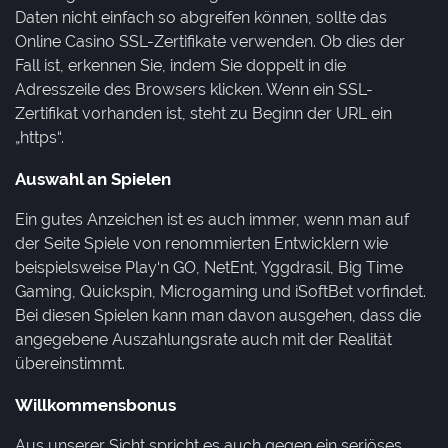
Daten nicht einfach so abgreifen können, sollte das
Online Casino SSL-Zertifikate verwenden. Ob dies der
Fall ist, erkennen Sie, indem Sie doppelt in die
Adresszeile des Browsers klicken. Wenn ein SSL-
Zertifikat vorhanden ist, steht zu Beginn der URL ein
„https“.
Auswahl an Spielen
Ein gutes Anzeichen ist es auch immer, wenn man auf
der Seite Spiele von renommierten Entwicklern wie
beispielsweise Play‘n GO, NetEnt, Yggdrasil, Big Time
Gaming, Quickspin, Microgaming und iSoftBet vorfindet.
Bei diesen Spielen kann man davon ausgehen, dass die
angegebene Auszahlungsrate auch mit der Realität
übereinstimmt.
Willkommensbonus
Aus unserer Sicht spricht es auch gegen ein seriöses