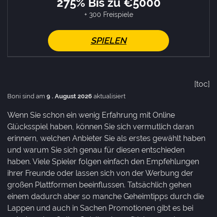
275% Bis zu €5000
+ 300 Freispiele
SPIELEN
[toc]
Boni sind am
9 . August 2026
aktualisiert
Wenn Sie schon ein wenig Erfahrung mit Online
Glücksspiel haben, können Sie sich vermutlich daran
erinnern, welchen Anbieter Sie als erstes gewählt haben
und warum Sie sich genau für diesen entschieden
haben. Viele Spieler folgen einfach den Empfehlungen
ihrer Freunde oder lassen sich von der Werbung der
großen Plattformen beeinflussen. Tatsächlich gehen
einem dadurch aber so manche Geheimtipps durch die
Lappen und auch in Sachen Promotionen gibt es bei