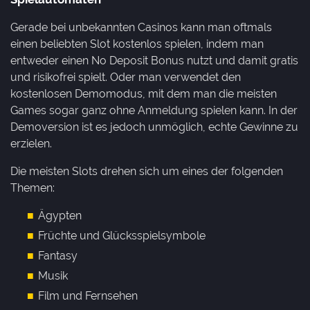
Gerade bei unbekannten Casinos kann man oftmals
einen beliebten Slot kostenlos spielen, indem man
entweder einen No Deposit Bonus nutzt und damit gratis
und risikofrei spielt. Oder man verwendet den
kostenlosen Demomodus, mit dem man die meisten
Games sogar ganz ohne Anmeldung spielen kann. In der
Demoversion ist es jedoch unmöglich, echte Gewinne zu
erzielen.
Die meisten Slots drehen sich um eines der folgenden
Themen:
Ägypten
Früchte und Glücksspielsymbole
Fantasy
Musik
Film und Fernsehen