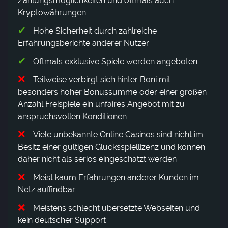
Zahlungsmöglichkeiten und oftmals auch
Kryptowährungen
Hohe Sicherheit durch zahlreiche
Erfahrungsberichte anderer Nutzer
Oftmals exklusive Spiele werden angeboten
Teilweise verbirgt sich hinter Boni mit
besonders hoher Bonussumme oder einer großen
Anzahl Freispiele ein unfaires Angebot mit zu
anspruchsvollen Konditionen
Viele unbekannte Online Casinos sind nicht im
Besitz einer gültigen Glücksspiellizenz und können
daher nicht als seriös eingeschätzt werden
Meist kaum Erfahrungen anderer Kunden im
Netz auffindbar
Meistens schlecht übersetzte Webseiten und
kein deutscher Support