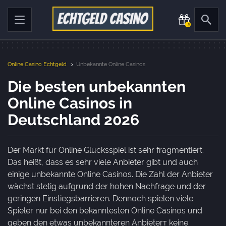
3
Online Casino Echtgeld
>
Unbekannte Online Casinos
Die besten unbekannten
Online Casinos in
Deutschland 2026
Der Markt für Online Glücksspiel ist sehr fragmentiert.
Das heißt, dass es sehr viele Anbieter gibt und auch
einige unbekannte Online Casinos. Die Zahl der Anbieter
wächst stetig aufgrund der hohen Nachfrage und der
geringen Einstiegsbarrieren. Dennoch spielen viele
Spieler nur bei den bekanntesten Online Casinos und
geben den etwas unbekannteren Anbieterт keine