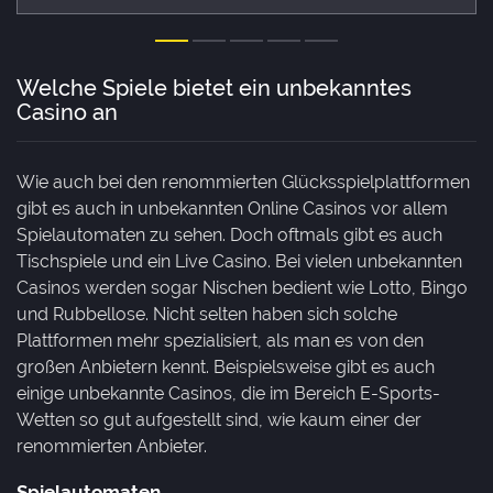
Welche Spiele bietet ein unbekanntes
Casino an
Wie auch bei den renommierten Glücksspielplattformen
gibt es auch in unbekannten Online Casinos vor allem
Spielautomaten zu sehen. Doch oftmals gibt es auch
Tischspiele und ein Live Casino. Bei vielen unbekannten
Casinos werden sogar Nischen bedient wie Lotto, Bingo
und Rubbellose. Nicht selten haben sich solche
Plattformen mehr spezialisiert, als man es von den
großen Anbietern kennt. Beispielsweise gibt es auch
einige unbekannte Casinos, die im Bereich E-Sports-
Wetten so gut aufgestellt sind, wie kaum einer der
renommierten Anbieter.
Spielautomaten