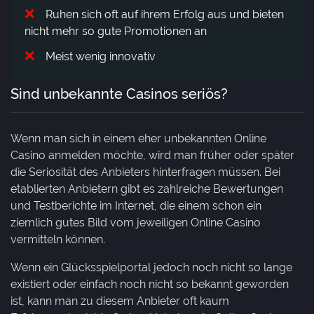
Ruhen sich oft auf ihrem Erfolg aus und bieten
nicht mehr so gute Promotionen an
Meist wenig innovativ
Sind unbekannte Casinos seriös?
Wenn man sich in einem eher unbekannten Online
Casino anmelden möchte, wird man früher oder später
die Seriosität des Anbieters hinterfragen müssen. Bei
etablierten Anbietern gibt es zahlreiche Bewertungen
und Testberichte im Internet, die einem schon ein
ziemlich gutes Bild vom jeweiligen Online Casino
vermitteln können.
Wenn ein Glücksspielportal jedoch noch nicht so lange
existiert oder einfach noch nicht so bekannt geworden
ist, kann man zu diesem Anbieter oft kaum