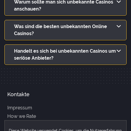
Warum sollte man sich unbekannte Casinos
anschauen?
Was sind die besten unbekannten Online
Casinos?
Handelt es sich bei unbekannten Casinos um
seriöse Anbieter?
Kontakte
Impressum
How we Rate
Über uns
Diese Website verwendet Cookies, um die Nutzererfahrung