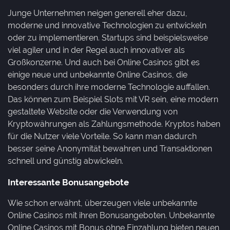
Junge Unternehmen neigen generell eher dazu,
moderne und innovative Technologien zu entwickeln
oder zu implementieren. Startups sind beispielsweise
viel agiler und in der Regel auch innovativer als
Großkonzerne. Und auch bei Online Casinos gibt es
einige neue und unbekannte Online Casinos, die
besonders durch ihre moderne Technologie auffallen.
Das können zum Beispiel Slots mit VR sein, eine modern
gestaltete Website oder die Verwendung von
Kryptowährungen als Zahlungsmethode. Kryptos haben
für die Nutzer viele Vorteile. So kann man dadurch
besser seine Anonymität bewahren und Transaktionen
schnell und günstig abwickeln.
Interessante Bonusangebote
Wie schon erwähnt, überzeugen viele unbekannte
Online Casinos mit ihren Bonusangeboten. Unbekannte
Online Casinos mit Bonus ohne Einzahlung bieten neuen