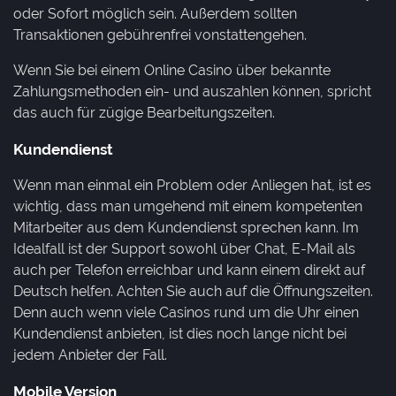
oder Sofort möglich sein. Außerdem sollten
Transaktionen gebührenfrei vonstattengehen.
Wenn Sie bei einem Online Casino über bekannte
Zahlungsmethoden ein- und auszahlen können, spricht
das auch für zügige Bearbeitungszeiten.
Kundendienst
Wenn man einmal ein Problem oder Anliegen hat, ist es
wichtig, dass man umgehend mit einem kompetenten
Mitarbeiter aus dem Kundendienst sprechen kann. Im
Idealfall ist der Support sowohl über Chat, E-Mail als
auch per Telefon erreichbar und kann einem direkt auf
Deutsch helfen. Achten Sie auch auf die Öffnungszeiten.
Denn auch wenn viele Casinos rund um die Uhr einen
Kundendienst anbieten, ist dies noch lange nicht bei
jedem Anbieter der Fall.
Mobile Version