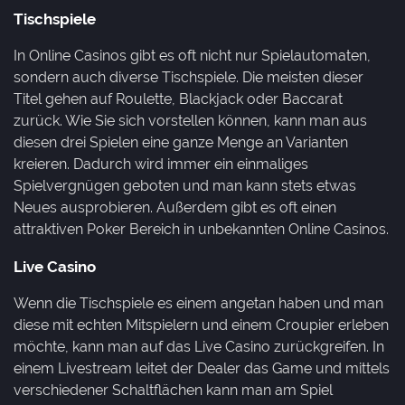
Tischspiele
In Online Casinos gibt es oft nicht nur Spielautomaten,
sondern auch diverse Tischspiele. Die meisten dieser
Titel gehen auf Roulette, Blackjack oder Baccarat
zurück. Wie Sie sich vorstellen können, kann man aus
diesen drei Spielen eine ganze Menge an Varianten
kreieren. Dadurch wird immer ein einmaliges
Spielvergnügen geboten und man kann stets etwas
Neues ausprobieren. Außerdem gibt es oft einen
attraktiven Poker Bereich in unbekannten Online Casinos.
Live Casino
Wenn die Tischspiele es einem angetan haben und man
diese mit echten Mitspielern und einem Croupier erleben
möchte, kann man auf das Live Casino zurückgreifen. In
einem Livestream leitet der Dealer das Game und mittels
verschiedener Schaltflächen kann man am Spiel