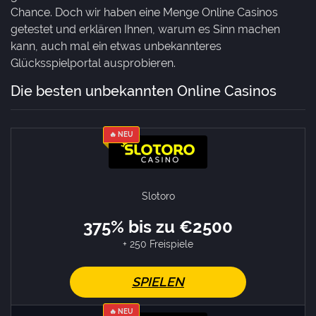
Chance. Doch wir haben eine Menge Online Casinos
getestet und erklären Ihnen, warum es Sinn machen
kann, auch mal ein etwas unbekannteres
Glücksspielportal ausprobieren.
Die besten unbekannten Online Casinos
🔥 NEU
Slotoro
375% bis zu €2500
+ 250 Freispiele
SPIELEN
🔥 NEU