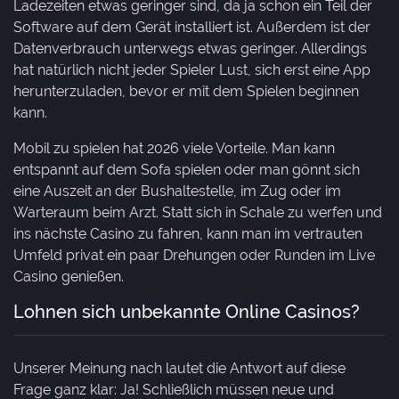
Ladezeiten etwas geringer sind, da ja schon ein Teil der
Software auf dem Gerät installiert ist. Außerdem ist der
Datenverbrauch unterwegs etwas geringer. Allerdings
hat natürlich nicht jeder Spieler Lust, sich erst eine App
herunterzuladen, bevor er mit dem Spielen beginnen
kann.
Mobil zu spielen hat 2026 viele Vorteile. Man kann
entspannt auf dem Sofa spielen oder man gönnt sich
eine Auszeit an der Bushaltestelle, im Zug oder im
Warteraum beim Arzt. Statt sich in Schale zu werfen und
ins nächste Casino zu fahren, kann man im vertrauten
Umfeld privat ein paar Drehungen oder Runden im Live
Casino genießen.
Lohnen sich unbekannte Online Casinos?
Unserer Meinung nach lautet die Antwort auf diese
Frage ganz klar: Ja! Schließlich müssen neue und