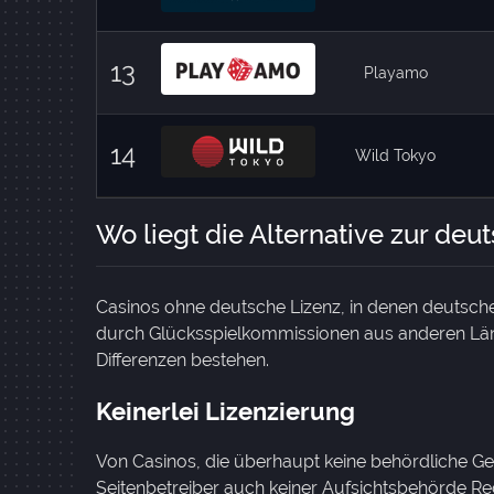
13
Playamo
14
Wild Tokyo
Wo liegt die Alternative zur deu
Casinos ohne deutsche Lizenz, in denen deutsche F
durch Glücksspielkommissionen aus anderen Länd
Differenzen bestehen.
Keinerlei Lizenzierung
Von Casinos, die überhaupt keine behördliche Gene
Seitenbetreiber auch keiner Aufsichtsbehörde Re