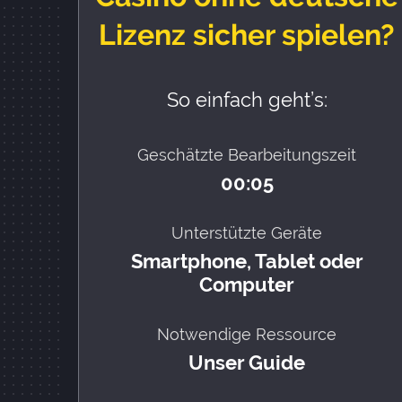
Lizenz sicher spielen?
So einfach geht’s:
Geschätzte Bearbeitungszeit
00:05
Unterstützte Geräte
Smartphone, Tablet oder
Computer
Notwendige Ressource
Unser Guide