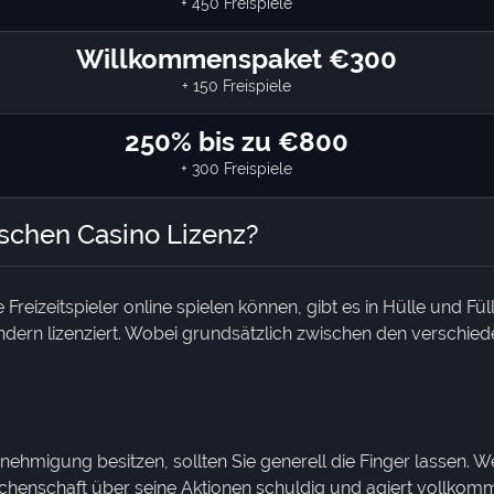
+ 450 Freispiele
Willkommenspaket €300
+ 150 Freispiele
250% bis zu €800
+ 300 Freispiele
tschen Casino Lizenz?
reizeitspieler online spielen können, gibt es in Hülle und Fül
ern lizenziert. Wobei grundsätzlich zwischen den verschie
hmigung besitzen, sollten Sie generell die Finger lassen. We
chenschaft über seine Aktionen schuldig und agiert vollkomme