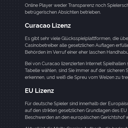
Online Player weder Transparenz noch Spielerschu
betrügerischen Absichten betrieben.
Curacao Lizenz
Es gibt sehr viele Glücksspielplattformen, die 
Casinobetreiber alle gesetzlichen Auflagen erfül
Behörden im Verruf einer eher laschen Handhabu
Bei von Curacao lizenzierten Internet Spielhallen
Tabelle wählen, sind Sie immer auf der sicheren 
erkennen, und weiß die Spreu vom Weizen zu tre
EU Lizenz
Für deutsche Spieler sind innerhalb der Europäisc
auf den strikten gesetzlichen Grundlagen des EU 
Beschwerden an den europäischen Gerichtshof we