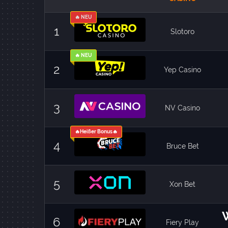
🔥 NEU
1
Slotoro
🔥 NEU
2
Yep Casino
3
NV Casino
🔥Heißer Bonus🔥
4
Bruce Bet
5
Xon Bet
6
Fiery Play