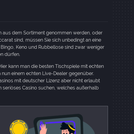
üssen aus dem Sortiment genommen werden, oder
accarat sind, müssen Sie sich unbedingt an eine
. Bingo, Keno und Rubbellose sind zwar weniger
en dürfen.
Hier kann man die besten Tischspiele mit echten
ch nun einem echten Live-Dealer gegenüber.
asinos mit deutscher Lizenz aber nicht erlaubt
ein seriöses Casino suchen, welches außerhalb