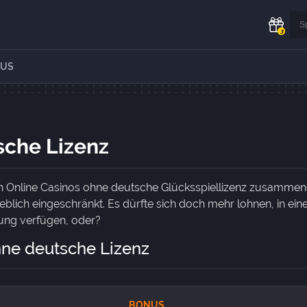
3
NUS
sche Lizenz
n Online Casinos ohne deutsche Glücksspiellizenz zusammenge
blich eingeschränkt. Es dürfte sich doch mehr lohnen, in ein
sung verfügen, oder?
hne deutsche Lizenz
BONUS