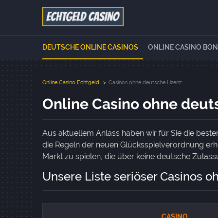
DEUTSCHE ONLINE CASINOS
ONLINE CASINO BO
Online Casino Echtgeld
>
Casinos ohne deutsche Lizenz
Online Casino ohne deut
Aus aktuellem Anlass haben wir für Sie die beste
die Regeln der neuen Glücksspielverordnung erhe
Markt zu spielen, die über keine deutsche Zulas
Unsere Liste seriöser Casinos o
CASINO