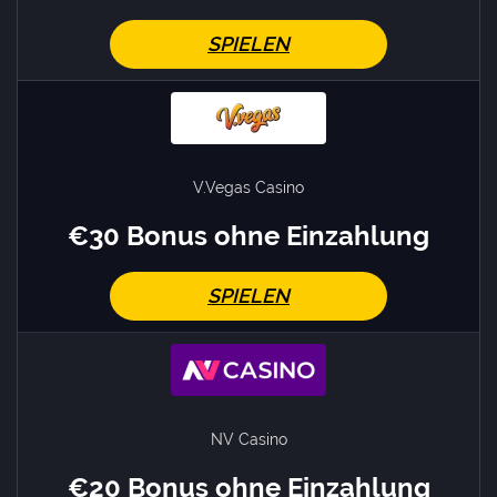
SPIELEN
V.Vegas Casino
€30 Bonus ohne Einzahlung
SPIELEN
NV Casino
€20 Bonus ohne Einzahlung