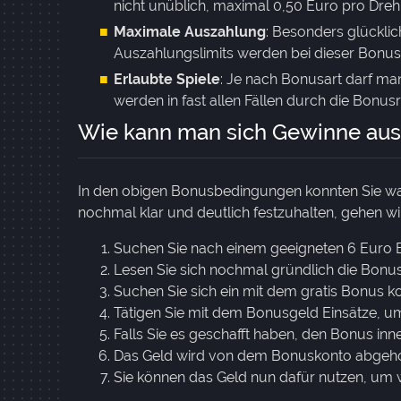
nicht unüblich, maximal 0,50 Euro pro Dreh
Maximale Auszahlung
: Besonders glücklic
Auszahlungslimits werden bei dieser Bonusa
Erlaubte Spiele
: Je nach Bonusart darf ma
werden in fast allen Fällen durch die Bonu
Wie kann man sich Gewinne aus
In den obigen Bonusbedingungen konnten Sie wah
nochmal klar und deutlich festzuhalten, gehen wir
Suchen Sie nach einem geeigneten 6 Euro E
Lesen Sie sich nochmal gründlich die Bonu
Suchen Sie sich ein mit dem gratis Bonus ko
Tätigen Sie mit dem Bonusgeld Einsätze, u
Falls Sie es geschafft haben, den Bonus in
Das Geld wird von dem Bonuskonto abgehob
Sie können das Geld nun dafür nutzen, um w