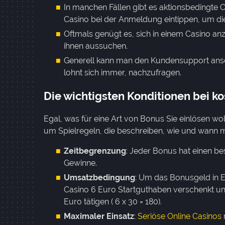
In manchen Fällen gibt es aktionsbedingte
Casino bei der Anmeldung eintippen, um di
Oftmals genügt es, sich in einem Casino an
ihnen aussuchen.
Generell kann man den Kundensupport ansch
lohnt sich immer, nachzufragen.
Die wichtigsten Konditionen bei k
Egal, was für eine Art von Bonus Sie einlösen wo
um Spielregeln, die beschreiben, wie und wann 
Zeitbegrenzung
: Jeder Bonus hat einen bes
Gewinne.
Umsatzbedingung
: Um das Bonusgeld in
Casino 6 Euro Startguthaben verschenkt un
Euro tätigen ( 6 x 30 = 180).
Maximaler Einsatz
:
Seriöse Online Casinos