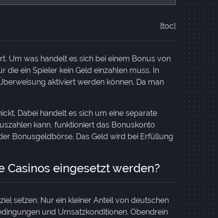
[toc]
irrt. Um was handelt es sich bei einem Bonus von
die ein Spieler kein Geld einzahlen muss. In
e Überweisung aktiviert werden können. Da man
kt. Dabei handelt es sich um eine separate
uszahlen kann, funktioniert das Bonuskonto
er Bonusgeldbörse. Das Geld wird bei Erfüllung
e Casinos eingesetzt werden?
iel setzen. Nur ein kleiner Anteil von deutschen
sbedingungen und Umsatzkonditionen. Obendrein