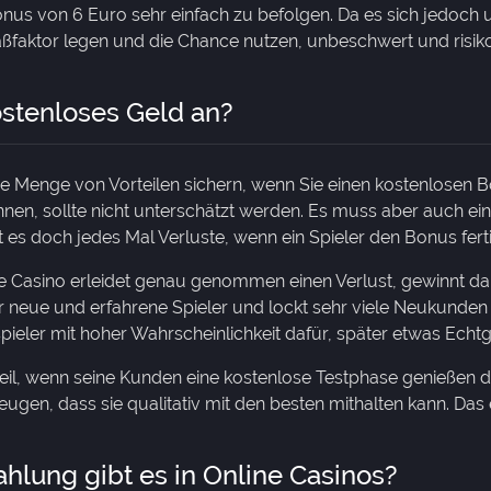
Bonus von 6 Euro sehr einfach zu befolgen. Da es sich jedoch 
paßfaktor legen und die Chance nutzen, unbeschwert und risik
stenloses Geld an?
ine Menge von Vorteilen sichern, wenn Sie einen kostenlosen B
nnen, sollte nicht unterschätzt werden. Es muss aber auch e
t es doch jedes Mal Verluste, wenn ein Spieler den Bonus fert
line Casino erleidet genau genommen einen Verlust, gewinnt d
r neue und erfahrene Spieler und lockt sehr viele Neukunden 
spieler mit hoher Wahrscheinlichkeit dafür, später etwas Echt
eil, wenn seine Kunden eine kostenlose Testphase genießen dü
ugen, dass sie qualitativ mit den besten mithalten kann. Das 
hlung gibt es in Online Casinos?