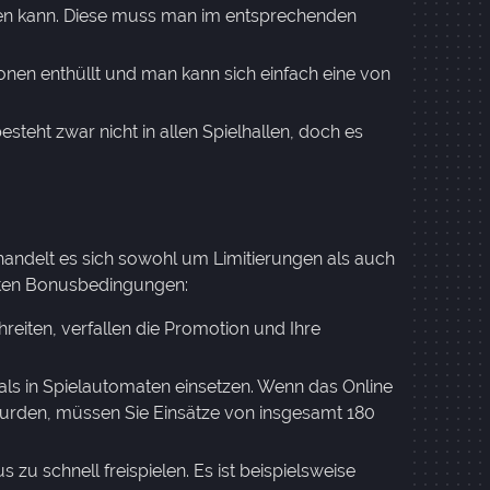
nden kann. Diese muss man im entsprechenden
onen enthüllt und man kann sich einfach eine von
eht zwar nicht in allen Spielhallen, doch es
 handelt es sich sowohl um Limitierungen als auch
gsten Bonusbedingungen:
hreiten, verfallen die Promotion und Ihre
 in Spielautomaten einsetzen. Wenn das Online
wurden, müssen Sie Einsätze von insgesamt 180
zu schnell freispielen. Es ist beispielsweise