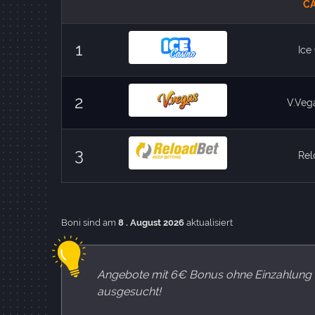
C
1
Ice
2
V.Veg
3
Rel
Boni sind am
8 . August 2026
aktualisiert
Angebote mit 6€ Bonus ohne Einzahlung er
ausgesucht!