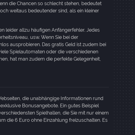
Wenn die Chancen so schlecht stehen, bedeutet
noch weitaus bedeutender sind, als ein kleiner
en leider allzu häufigen Anfängerfehler. Jedes
rheitsniveau, usw. Wenn Sie bei der
los ausprobieren. Das gratis Geld ist zudem bei
 viele Spielautomaten oder die verschiedenen
mmen, hat man zudem die perfekte Gelegenheit,
 Webseiten, die unabhängige Informationen rund
d exklusive Bonusangebote. Ein gutes Beispiel
verschiedensten Spielhallen, die Sie mit nur einem
 um die 6 Euro ohne Einzahlung freizuschalten. Es