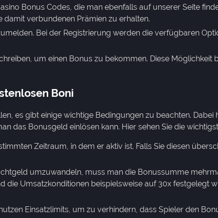
 Casino Bonus Codes, die man ebenfalls auf unserer Seite fi
e damit verbundenen Prämien zu erhalten.
zumelden. Bei der Registrierung werden die verfügbaren Opti
reiben, um einen Bonus zu bekommen. Diese Möglichkeit best
ostenlosen Boni
llen, es gibt einige wichtige Bedingungen zu beachten. Dabei
man das Bonusgeld einlösen kann. Hier sehen Sie die wichti
timmten Zeitraum, in dem er aktiv ist. Falls Sie diesen übersc
 Echtgeld umzuwandeln, muss man die Bonussumme mehrmals
d die Umsatzkonditionen beispielsweise auf 30x festgelegt 
nutzen Einsatzlimits, um zu verhindern, dass Spieler den Bonus 