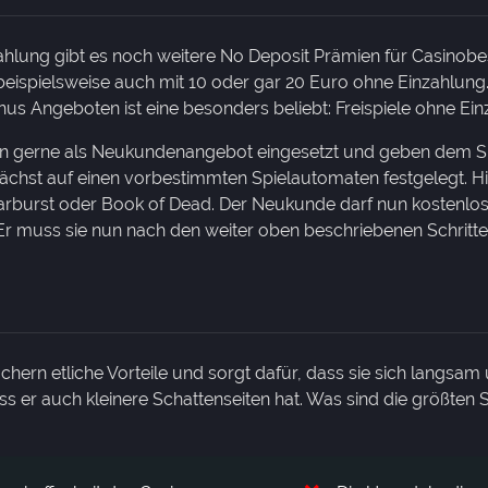
ung gibt es noch weitere No Deposit Prämien für Casinobesuc
eispielsweise auch mit 10 oder gar 20 Euro ohne Einzahlung
us Angeboten ist eine besonders beliebt: Freispiele ohne Ein
 gerne als Neukundenangebot eingesetzt und geben dem Spiele
ächst auf einen vorbestimmten Spielautomaten festgelegt. Hi
tarburst oder Book of Dead. Der Neukunde darf nun kostenlos
Er muss sie nun nach den weiter oben beschriebenen Schritt
ern etliche Vorteile und sorgt dafür, dass sie sich langsam
ass er auch kleinere Schattenseiten hat. Was sind die größte