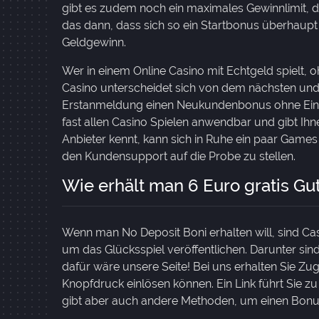
gibt es zudem noch ein maximales Gewinnlimit, d
das dann, dass sich so ein Startbonus überhaupt n
Geldgewinn.
Wer in einem Online Casino mit Echtgeld spielt, o
Casino unterscheidet sich von dem nächsten und 
Erstanmeldung einen Neukundenbonus ohne Einzahl
fast allen Casino Spielen anwendbar und gibt Ihn
Anbieter kennt, kann sich in Ruhe ein paar Game
den Kundensupport auf die Probe zu stellen.
Wie erhält man 6 Euro gratis G
Wenn man No Deposit Boni erhalten will, sind Ca
um das Glücksspiel veröffentlichen. Darunter sin
dafür wäre unsere Seite! Bei uns erhalten Sie Zug
Knopfdruck einlösen können. Ein Link führt Sie z
gibt aber auch andere Methoden, um einen Bonus