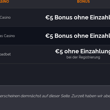
ASINO
BONUS
€5 Bonus ohne Einzah
 Casino
€5 Bonus ohne Einzah
as Casino
€5 ohne Einzahlun
oadbet
bei der Registrierung
scheinen demnächst auf dieser Seite. Zurzeit haben wir aber