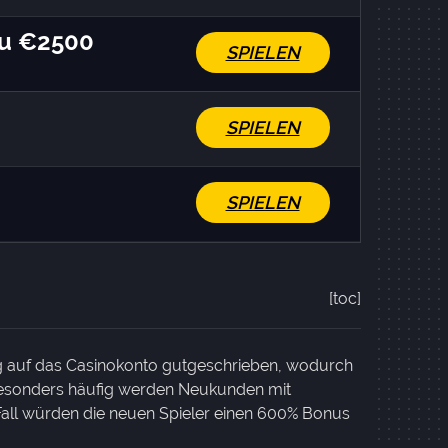
zu €2500
SPIELEN
SPIELEN
SPIELEN
[toc]
ung auf das Casinokonto gutgeschrieben, wodurch
 Besonders häufig werden Neukunden mit
Fall würden die neuen Spieler einen 600% Bonus