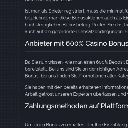
Ist man als Spieler registriert, muss die minima
bezeichnet man diese Bonusaktionen auch als Ei
höchstmöglichen Bonusbetrag. Prüfen Sie das Lim
auch auf die geforderten Umsatzbedingungen. Es k
Anbieter mit 600% Casino Bonus
Da Sie nun wissen, wie man einen 600% Deposit Bo
bereitstellt. Bei uns sind Sie an der richtigen A
Bonus, bei uns finden Sie Promotionen aller Kateg
Sie haben mit den bereits erhaltenen Information
Arbeit getrost unseren Experten überlassen und 
Zahlungsmethoden auf Plattfor
Um einen Bonus zu erhalten, der Ihre Einzahlung 