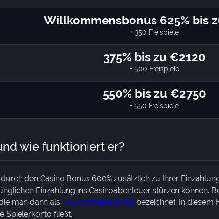
Willkommensbonus 625% bis 
+ 350 Freispiele
375% bis zu €2120
+ 500 Freispiele
550% bis zu €2750
+ 550 Freispiele
nd wie funktioniert er?
Sie durch den Casino Bonus 600% zusätzlich zu Ihrer Einzahl
prünglichen Einzahlung ins Casinoabenteuer stürzen können.
 die man dann als
Willkommensbonus
bezeichnet. In diesem 
 Spielerkonto fließt.