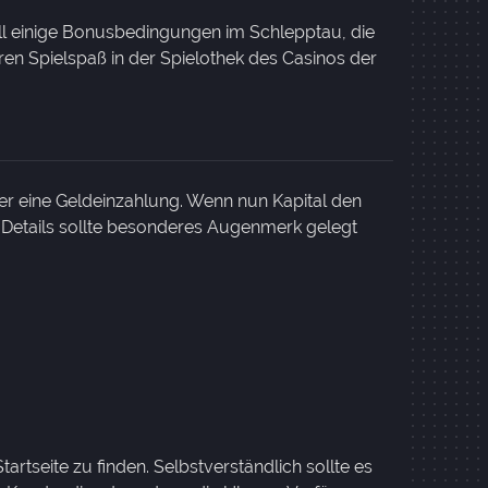
ll einige Bonusbedingungen im Schlepptau, die
ren Spielspaß in der Spielothek des Casinos der
er eine Geldeinzahlung. Wenn nun Kapital den
de Details sollte besonderes Augenmerk gelegt
artseite zu finden. Selbstverständlich sollte es