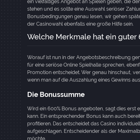
ein vielfältiges Angebot an Spielen geben, die 
stehen und es sollte eine Auswahl seriöser Zahlu
Bonusbedingungen genau lesen, wir gehen später a
der Casinowahl ebenfalls eine große Hilfe sein.
Welche Merkmale hat ein guter
Worauf ist nun in der Angebotsbeschreibung gen
für eine seriöse Online Spielhalle sprechen, ebe
Promotion entscheidet. Wer genau hinschaut, v
wenn man auf die Auszahlung eines Gewinns aus 
Die Bonussumme
Wird ein 600% Bonus angeboten, sagt dies erst 
kann. Ein entsprechender Bonus kann auch bereit
profitieren. Das entscheidet das Casino individue
aufgeschlagen. Entscheidender als der Maximalb
möchte.