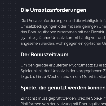
Die Umsatzanforderungen
Die Umsatzanforderungen sind die wichtigste Inf
Umsatzbedingungen oder mit sehr geringen Umsa
das Bonusguthaben zusammen mit der Einzahlung
35- bis 45-facher Umsatz kommt häufig vor und 
angesehen werden, wohingegen ein 99-facher Um
Der Bonuszeitraum
Um den gerade erläuterten Pflichtumsatz zu ersp
Spieler nicht, den Umsatz in der vorgegebenen Zei
Tage bis hin zu Wochen und einem Monat ist alles
Spiele, die genutzt werden können
Zunächst muss geprüft werden, welche Spiele im
Plattformen von der Nutzung mit Bonusguthaben 