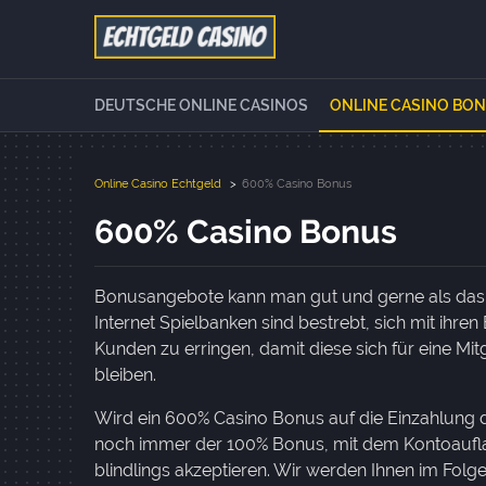
DEUTSCHE ONLINE CASINOS
ONLINE CASINO BO
Online Casino Echtgeld
>
600% Casino Bonus
600% Casino Bonus
Bonusangebote kann man gut und gerne als das 
Internet Spielbanken sind bestrebt, sich mit ihre
Kunden zu erringen, damit diese sich für eine Mi
bleiben.
Wird ein 600% Casino Bonus auf die Einzahlung d
noch immer der 100% Bonus, mit dem Kontoaufla
blindlings akzeptieren. Wir werden Ihnen im Fol