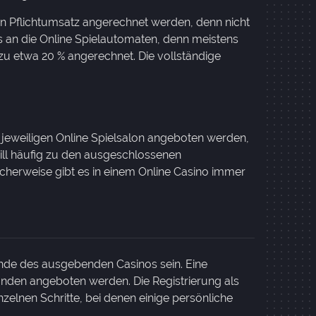
en Pflichtumsatz angerechnet werden, denn nicht
es an die Online Spielautomaten, denn meistens
u etwa 20 % angerechnet. Die vollständige
 jeweiligen Online Spielsalon angeboten werden,
ll häufig zu den ausgeschlossenen
herweise gibt es in einem Online Casino immer
unde des ausgebenden Casinos sein. Eine
den angeboten werden. Die Registrierung als
inzelnen Schritte, bei denen einige persönliche