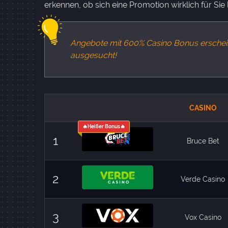
erkennen, ob sich eine Promotion wirklich für Sie 
Angebote mit 600% Casino Bonus erscheine
ausgesucht!
CASINO
🔥Heißer Bonus🔥
1
Bruce Bet
2
Verde Casino
3
Vox Casino