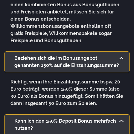
einen kombinierten Bonus aus Bonusguthaben
und Freispielen anbietet, müssen Sie sich für
einen Bonus entscheiden.
Willkommensbonusangebote enthalten oft
gratis Freispiele, Willkommenspakete sogar
Freispiele und Bonusguthaben.
Beziehen sich die im Bonusangebot
genannten 150% auf die Einzahlungssumme?
Richtig, wenn Ihre Einzahlungssumme bspw. 20
Euro beträgt, werden 150% dieser Summe (also
30 Euro) als Bonus hinzugefügt. Somit hätten Sie
dann insgesamt 50 Euro zum Spielen.
Kann ich den 150% Deposit Bonus mehrfach
nutzen?