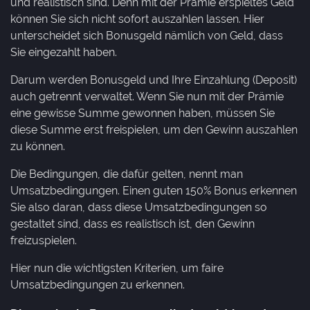
und realistisch sind. Denn mit der Prämie erspieltes Geld
können Sie sich nicht sofort auszahlen lassen. Hier
unterscheidet sich Bonusgeld nämlich von Geld, dass
Sie eingezahlt haben.
Darum werden Bonusgeld und Ihre Einzahlung (Deposit)
auch getrennt verwaltet. Wenn Sie nun mit der Prämie
eine gewisse Summe gewonnen haben, müssen Sie
diese Summe erst freispielen, um den Gewinn auszahlen
zu können.
Die Bedingungen, die dafür gelten, nennt man
Umsatzbedingungen. Einen guten 150% Bonus erkennen
Sie also daran, dass diese Umsatzbedingungen so
gestaltet sind, dass es realistisch ist, den Gewinn
freizuspielen.
Hier nun die wichtigsten Kriterien, um faire
Umsatzbedingungen zu erkennen.