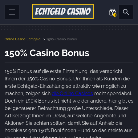
3
Online Casino Echtgeld
>
150% Casino Bonus
150% Casino Bonus
150% Bonus auf die erste Einzahlung, das verspricht
Ihnen der 150% Casino Bonus. Um Ihnen als Kunden die
erste Echtgeld-Einzahlung so attraktiv wie möglich zu
machen, zeigen sich
die Online Casinos
recht spendabel.
Doch ein 150% Bonus ist nicht wie der andere, hier gibt es
bei genauerer Betrachtung große Unterschiede. Dieser
Artikel zeigt Ihnen im Detail, auf welche Angebote und
Aktionen Sie achten sollten, damit Sie auf Anhieb die
hochklassigen 150% Boni finden – und so das meiste aus
diesem Ersteinzahlungsbonus herausholen.