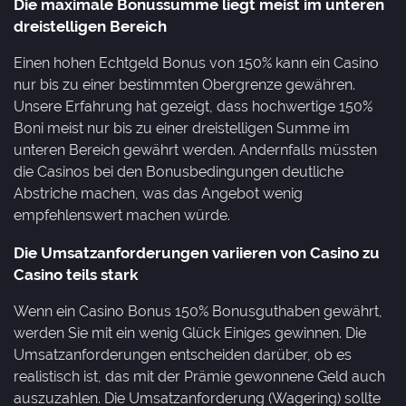
Die maximale Bonussumme liegt meist im unteren
dreistelligen Bereich
Einen hohen Echtgeld Bonus von 150% kann ein Casino
nur bis zu einer bestimmten Obergrenze gewähren.
Unsere Erfahrung hat gezeigt, dass hochwertige 150%
Boni meist nur bis zu einer dreistelligen Summe im
unteren Bereich gewährt werden. Andernfalls müssten
die Casinos bei den Bonusbedingungen deutliche
Abstriche machen, was das Angebot wenig
empfehlenswert machen würde.
Die Umsatzanforderungen variieren von Casino zu
Casino teils stark
Wenn ein Casino Bonus 150% Bonusguthaben gewährt,
werden Sie mit ein wenig Glück Einiges gewinnen. Die
Umsatzanforderungen entscheiden darüber, ob es
realistisch ist, das mit der Prämie gewonnene Geld auch
auszuzahlen. Die Umsatzanforderung (Wagering) sollte