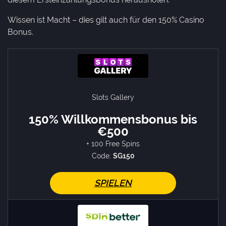
Wissen ist Macht – dies gilt auch für den 150% Casino
Bonus.
Slots Gallery
150% Willkommensbonus bis
€500
+ 100 Free Spins
Code:
SG150
SPIELEN