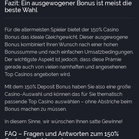
Fazit: Ein ausgewogener Bonus ist meist die
beste Wahl
Für die allermeisten Spieler bietet der 150% Casino
Bonus das ideale Gleichgewicht. Dieser ausgewogene
Bonus kombiniert Ihren Wunsch nach einer hohen
Bonussumme und nach einfachen Umsatzbedingungen.
Der wichtigste Aspekt ist jedoch, dass diese Prämie
gerade auch von vielen namhaften und angesehenen
Top Casinos angeboten wird.
Mit dem 150% Deposit Bonus haben Sie also eine große
Casino-Auswahl und können das für Sie thematisch
passende Top Casino auswählen – ohne Abstriche beim
Bonus machen zu müssen.
In diesem Sinne, wir wünschen Ihnen satte Gewinne!
FAQ – Fragen und Antworten zum 150%