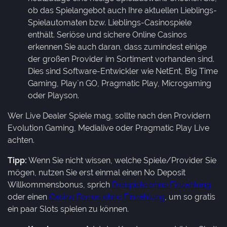
ob das Spielangebot auch Ihre aktuellen Lieblings-
Spielautomaten bzw. Lieblings-Casinospiele
enthält. Seriöse und sichere Online Casinos
erkennen Sie auch daran, dass zumindest einige
der großen Provider im Sortiment vorhanden sind.
Dies sind Software-Entwickler wie NetEnt, Big Time
Gaming, Play`n GO, Pragmatic Play, Microgaming
oder Playson.
Wer Live Dealer Spiele mag, sollte nach den Providern
Evolution Gaming, Medialive oder Pragmatic Play Live
achten.
Tipp:
Wenn Sie nicht wissen, welche Spiele/Provider Sie
mögen, nutzen Sie erst einmal einen No Deposit
Willkommensbonus, sprich
Freispiele ohne Einzahlung
oder einen
Casino Bonus ohne Einzahlung
, um so gratis
ein paar Slots spielen zu können.