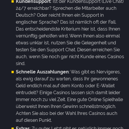
Kundensupport
: Ist der Kundensupport (Live Chat)
24/7 erreichbar? Sprechen die Mitarbeiter auch
Deutsch? Oder reicht Ihnen ein Support in
englischer Sprache? Das ist nämlich oft der Fall.
Das entscheidendste Kriterium hier ist, dass Ihnen
vernünftig geholfen wird. Wenn Ihnen also einmal
etwas unklar ist, nutzen Sie die Gelegenheit und
testen Sie den Support Chat. Diesen erreichen Sie
auch, wenn Sie noch gar nicht Kunde eines Casinos
sind.
Schnelle Auszahlungen
: Was gibt es Nervigeres,
als ewig darauf zu warten, dass Ihr gewonnenes
Geld endlich mal auf dem Konto oder E-Wallet
eintrudelt? Einige Casinos lassen sich damit leider
immer noch zu viel Zeit. Eine gute Online Spielhalle
überweist Ihnen Ihren Gewinn schnellstmöglich.
Achten Sie also bei der Wahl Ihres Casinos auch
auf diesen Punkt.
Extras
: Zu guter Letzt gibt es natürlich immer noch