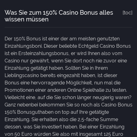
Was Sie zum 150% Casino Bonus alles
[toc]
wissen müssen
Der 150% Bonus ist einer der am meisten genutzten
Einzahlungsboni. Dieser beliebte Echtgeld Casino Bonus
ist ein Ersteinzahlungsbonus, er wird Ihnen also vom
Casino nur gewährt, wenn Sie dort noch nie zuvor eine
Einzahlung getätigt haben. Sollten Sie in Ihrem
Lieblingscasino bereits eingezahlt haben, ist dieser
Bonus eine hervorragende Möglichkeit, nun mal die
Promotionen einer anderen Online Spielhalle zu testen.
Vielleicht eine, auf die Sie schon länger neugierig waren?
Ganz nebenbei bekommen Sie so noch als Casino Bonus
150% Bonusguthaben on top auf Ihre getätigte
Einzahlung. Sie erhalten also die 2,5-fache Summe
dessen, was Sie investiert haben. Bei einer Einzahlung
von 50 Euro würden Sie also mit insgesamt 125 Euro