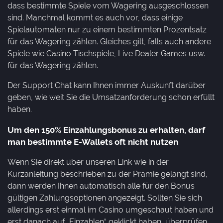
dass bestimmte Spiele vom Wagering ausgeschlossen
sind. Manchmal kommt es auch vor, dass einige
Spielautomaten nur zu einem bestimmten Prozentsatz
für das Wagering zählen. Gleiches gilt, falls auch andere
Spiele wie Casino Tischspiele, Live Dealer Games usw.
für das Wagering zählen.
Der Support Chat kann Ihnen immer Auskunft darüber
geben, wie weit Sie die Umsatzanforderung schon erfüllt
haben.
Um den 150% Einzahlungsbonus zu erhalten, darf
man bestimmte E-Wallets oft nicht nutzen
Wenn Sie direkt über unseren Link wie in der
Kurzanleitung beschrieben zu der Prämie gelangt sind,
dann werden Ihnen automatisch alle für den Bonus
gültigen Zahlungsoptionen angezeigt. Sollten Sie sich
allerdings erst einmal im Casino umgeschaut haben und
erst danach auf „Einzahlen“ geklickt haben, überprüfen