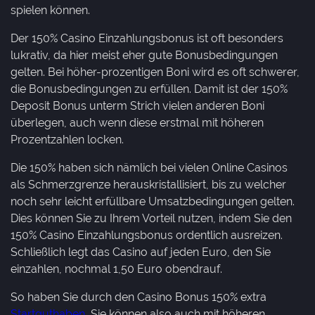
spielen können.
Der 150% Casino Einzahlungsbonus ist oft besonders
lukrativ, da hier meist eher gute Bonusbedingungen
gelten. Bei höher-prozentigen Boni wird es oft schwerer,
die Bonusbedingungen zu erfüllen. Damit ist der 150%
Deposit Bonus unterm Strich vielen anderen Boni
überlegen, auch wenn diese erstmal mit höheren
Prozentzahlen locken.
Die 150% haben sich nämlich bei vielen Online Casinos
als Schmerzgrenze herauskristallisiert, bis zu welcher
noch sehr leicht erfüllbare Umsatzbedingungen gelten.
Dies können Sie zu Ihrem Vorteil nutzen, indem Sie den
150% Casino Einzahlungsbonus ordentlich ausreizen.
Schließlich legt das Casino auf jeden Euro, den Sie
einzahlen, nochmal 1,50 Euro obendrauf.
So haben Sie durch den Casino Bonus 150% extra
Startguthaben
, Sie können also auch mit höheren