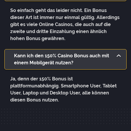
So einfach geht das leider nicht. Ein Bonus
dieser Art ist immer nur einmal gültig. Allerdings
gibt es viele Online Casinos, die auch auf die
zweite und dritte Einzahlung einen ähnlich
hohen Bonus gewähren.
Kann ich den 150% Casino Bonus auch mit
einem Mobilgerät nutzen?
Ja, denn der 150% Bonus ist
plattformunabhängig. Smartphone User, Tablet
User, Laptop und Desktop User, alle können
diesen Bonus nutzen.