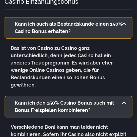
Casino Einzahlungsbonus
Kann ich auch als Bestandskunde einen 150%
Casino Bonus erhalten?
Das ist von Casino zu Casino ganz
unterschiedlich, denn jedes Casino hat ein
anderes Treueprogramm. Es wird aber eher
wenige Online Casinos geben, die für
Bestandskunden einen so hohen Bonus
gewähren.
Kann ich den 150% Casino Bonus auch mit
Bonus Freispielen kombinieren?
Verschiedene Boni kann man leider nicht
kombinieren. Sofern Ihr Casino also nicht explizit