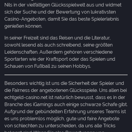
Nils in der vielfältigen Glücksspielwelt aus und widmet
sich der Suche und der Bewertung von lukrativsten
Casino-Angeboten, damit Sie das beste Spielerlebnis
genießen können.
In seiner Freizeit sind das Reisen und die Literatur,
sowohl lesend als auch schreibend, seine größten
Leidenschaften. Außerdem gehören verschiedene
Sportarten wie der Kraftsport oder das Spielen und
Schauen von Fußball zu seinen Hobbys.
Besonders wichtig ist uns die Sicherheit der Spieler und
die Fairness der angebotenen Glücksspiele. Uns allen bei
echtgeld-casino.net ist natürlich bewusst, dass es in der
Branche des iGamings auch einige schwarze Schafe gibt.
Aufgrund der gebündelten Erfahrung unseres Teams ist
es uns problemlos möglich, gute und faire Angebote
von schlechten zu unterscheiden, da uns alle Tricks