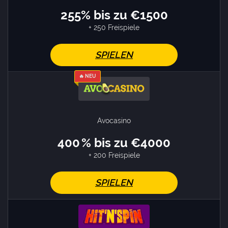
255% bis zu €1500
+ 250 Freispiele
SPIELEN
🔥 NEU
Avocasino
400 % bis zu €4000
+ 200 Freispiele
SPIELEN