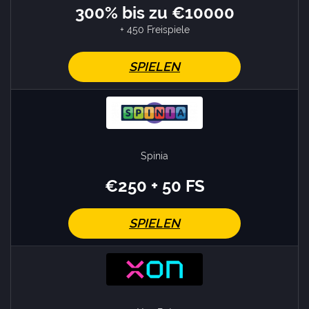
300% bis zu €10000
+ 450 Freispiele
SPIELEN
Spinia
€250 + 50 FS
SPIELEN