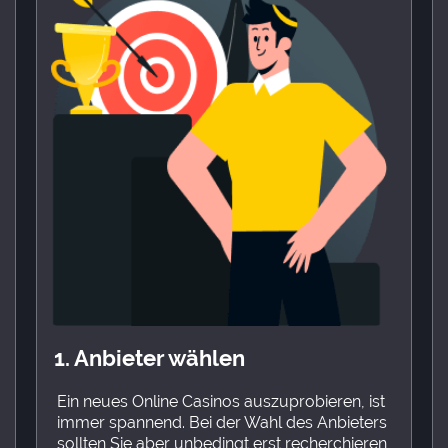
1. Anbieter wählen
Ein neues Online Casinos auszuprobieren, ist
immer spannend. Bei der Wahl des Anbieters
sollten Sie aber unbedingt erst recherchieren,