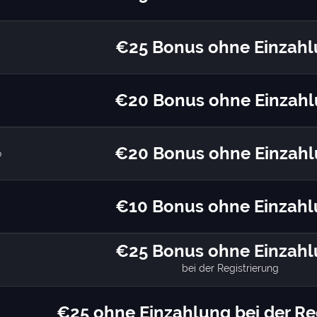
€25 Bonus ohne Einzah
€20 Bonus ohne Einzah
€20 Bonus ohne Einzah
o
€10 Bonus ohne Einzah
€25 Bonus ohne Einzah
bei der Registrierung
€25 ohne Einzahlung bei der Re