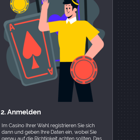
2. Anmelden
Im Casino Ihrer Wahl registrieren Sie sich
dann und geben Ihre Daten ein, wobei Sie
genau auf die Richtigkeit achten sollten. Das