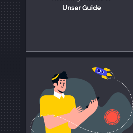
Unser Guide