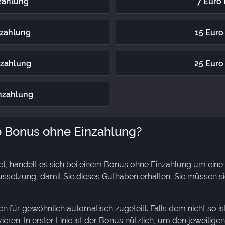
zahlung
7 Euro
nzahlung
15 Euro
nzahlung
25 Euro
nzahlung
o Bonus ohne Einzahlung?
t, handelt es sich bei einem Bonus ohne Einzahlung um eine 
ussetzung, damit Sie dieses Guthaben erhalten, Sie müssen si
en für gewöhnlich automatisch zugeteilt. Falls dem nicht so
ren. In erster Linie ist der Bonus nützlich, um den jeweilige