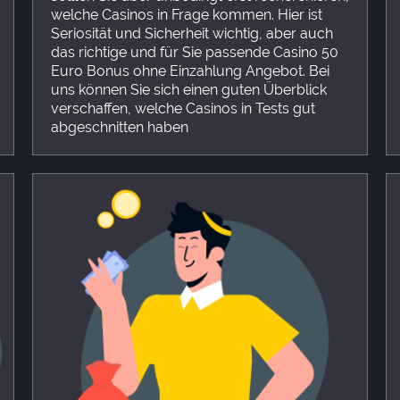
welche Casinos in Frage kommen. Hier ist
Seriosität und Sicherheit wichtig, aber auch
das richtige und für Sie passende Casino 50
Euro Bonus ohne Einzahlung Angebot. Bei
uns können Sie sich einen guten Überblick
verschaffen, welche Casinos in Tests gut
abgeschnitten haben