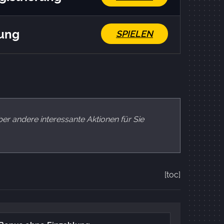
ung
SPIELEN
r andere interessante Aktionen für Sie
[toc]