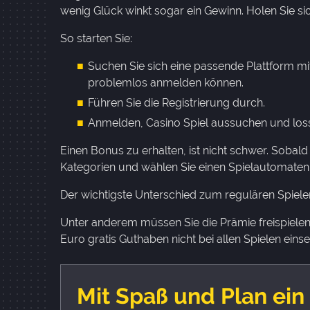
wenig Glück winkt sogar ein Gewinn. Holen Sie 
So starten Sie:
Suchen Sie sich eine passende Plattform mit 
problemlos anmelden können.
Führen Sie die Registrierung durch.
Anmelden, Casino Spiel aussuchen und loss
Einen Bonus zu erhalten, ist nicht schwer. Sobald
Kategorien und wählen Sie einen Spielautomaten au
Der wichtigste Unterschied zum regulären Spiel
Unter anderem müssen Sie die Prämie freispielen. 
Euro gratis Guthaben nicht bei allen Spielen einset
Mit Spaß und Plan ein