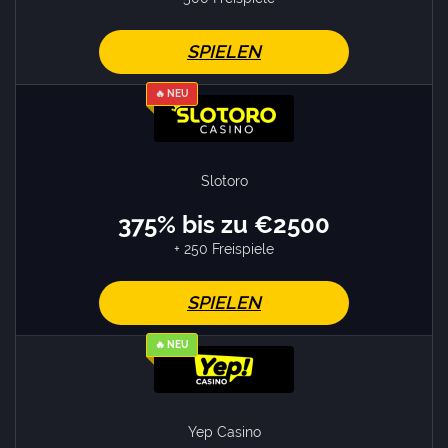
SPIELEN
🔥 NEU
Slotoro
375% bis zu €2500
+ 250 Freispiele
SPIELEN
🔥 NEU
Yep Casino