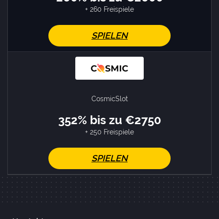
+ 260 Freispiele
SPIELEN
CosmicSlot
352% bis zu €2750
+ 250 Freispiele
SPIELEN