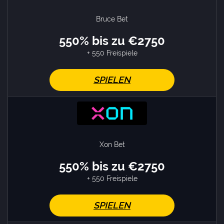
Bruce Bet
550% bis zu €2750
+ 550 Freispiele
SPIELEN
Xon Bet
550% bis zu €2750
+ 550 Freispiele
SPIELEN