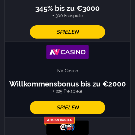
345% bis zu €3000
+ 300 Freispiele
SPIELEN
NV Casino
Willkommensbonus bis zu €2000
+ 225 Freispiele
SPIELEN
🔥Heißer Bonus🔥