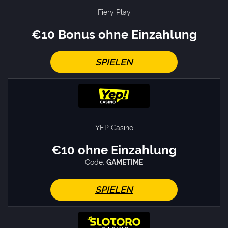
Fiery Play
€10 Bonus ohne Einzahlung
SPIELEN
YEP Casino
€10 ohne Einzahlung
Code:
GAMETIME
SPIELEN