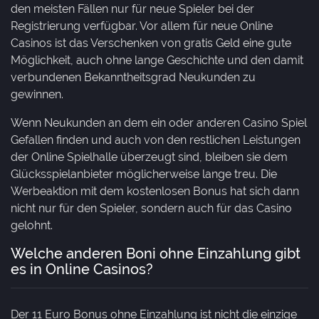
den meisten Fällen nur für neue Spieler bei der
Registrierung verfügbar. Vor allem für neue Online
Casinos ist das Verschenken von gratis Geld eine gute
Möglichkeit, auch ohne lange Geschichte und den damit
verbundenen Bekanntheitsgrad Neukunden zu
gewinnen.
Wenn Neukunden an dem ein oder anderen Casino Spiel
Gefallen finden und auch von den restlichen Leistungen
der Online Spielhalle überzeugt sind, bleiben sie dem
Glücksspielanbieter möglicherweise lange treu. Die
Werbeaktion mit dem kostenlosen Bonus hat sich dann
nicht nur für den Spieler, sondern auch für das Casino
gelohnt.
Welche anderen Boni ohne Einzahlung gibt
es in Online Casinos?
Der 11 Euro Bonus ohne Einzahlung ist nicht die einzige