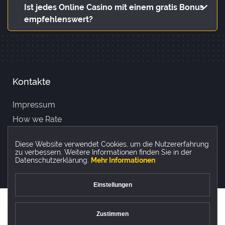
Ist jedes Online Casino mit einem gratis Bonus
empfehlenswert?
Kontakte
Impressum
How we Rate
Über uns
Diese Website verwendet Cookies, um die Nutzererfahrung
Redaktionelle Richtlinien
zu verbessern. Weitere Informationen finden Sie in der
Datenschutzerklärung.
Mehr Informationen
Erklärung zum Datenschutz
Einstellungen
Copyright © 2026- www.maikbaber.de
Slotoro Casino
Zustimmen
Willkommenspaket 375% bis zu €2500 + 250 Freispiele