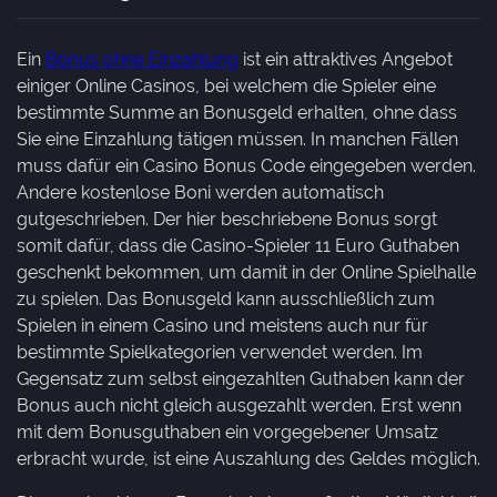
Ein
Bonus ohne Einzahlung
ist ein attraktives Angebot
einiger Online Casinos, bei welchem die Spieler eine
bestimmte Summe an Bonusgeld erhalten, ohne dass
Sie eine Einzahlung tätigen müssen. In manchen Fällen
muss dafür ein Casino Bonus Code eingegeben werden.
Andere kostenlose Boni werden automatisch
gutgeschrieben. Der hier beschriebene Bonus sorgt
somit dafür, dass die Casino-Spieler 11 Euro Guthaben
geschenkt bekommen, um damit in der Online Spielhalle
zu spielen. Das Bonusgeld kann ausschließlich zum
Spielen in einem Casino und meistens auch nur für
bestimmte Spielkategorien verwendet werden. Im
Gegensatz zum selbst eingezahlten Guthaben kann der
Bonus auch nicht gleich ausgezahlt werden. Erst wenn
mit dem Bonusguthaben ein vorgegebener Umsatz
erbracht wurde, ist eine Auszahlung des Geldes möglich.