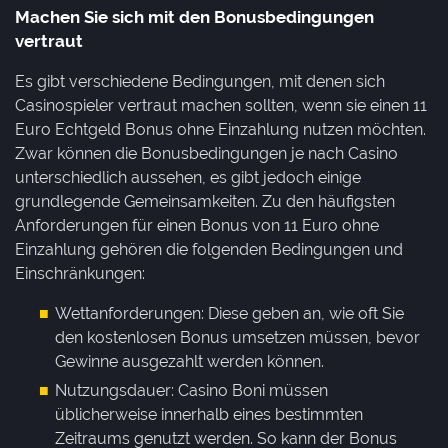
Machen Sie sich mit den Bonusbedingungen
vertraut
Es gibt verschiedene Bedingungen, mit denen sich
Casinospieler vertraut machen sollten, wenn sie einen 11
Euro Echtgeld Bonus ohne Einzahlung nutzen möchten.
Zwar können die Bonusbedingungen je nach Casino
unterschiedlich aussehen, es gibt jedoch einige
grundlegende Gemeinsamkeiten. Zu den häufigsten
Anforderungen für einen Bonus von 11 Euro ohne
Einzahlung gehören die folgenden Bedingungen und
Einschränkungen:
Wettanforderungen: Diese geben an, wie oft Sie
den kostenlosen Bonus umsetzen müssen, bevor
Gewinne ausgezahlt werden können.
Nutzungsdauer: Casino Boni müssen
üblicherweise innerhalb eines bestimmten
Zeitraums genutzt werden. So kann der Bonus