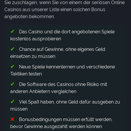
Sie zuschlagen, wenn Sie von einem der seriösen Online
Casinos aus unserer Liste einen solchen Bonus
angeboten bekommen.
Das Casino und die dort angebotenen Spiele
kostenlos ausprobieren
Chance auf Gewinne, ohne eigenes Geld
einsetzen zu müssen
Neue Spiele kennenlernen und verschiedene
Taktiken testen
Die Software des Casinos ohne Risiko mit
anderen Anbietern vergleichen
Viel Spaß haben, ohne Geld dafür ausgeben zu
müssen
Bonusbedingungen müssen erfüllt werden,
bevor Gewinne ausgezahlt werden können