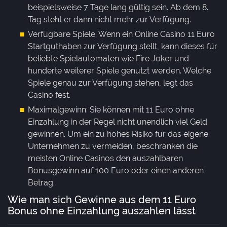
beispielsweise 7 Tage lang gültig sein. Ab dem 8.
Tag steht er dann nicht mehr zur Verfügung.
Verfügbare Spiele: Wenn ein Online Casino 11 Euro
Startguthaben zur Verfügung stellt, kann dieses für
beliebte Spielautomaten wie Fire Joker und
hunderte weiterer Spiele genutzt werden. Welche
Spiele genau zur Verfügung stehen, legt das
Casino fest.
Maximalgewinn: Sie können mit 11 Euro ohne
Einzahlung in der Regel nicht unendlich viel Geld
gewinnen. Um ein zu hohes Risiko für das eigene
Unternehmen zu vermeiden, beschränken die
meisten Online Casinos den auszahlbaren
Bonusgewinn auf 100 Euro oder einen anderen
Betrag.
Wie man sich Gewinne aus dem 11 Euro
Bonus ohne Einzahlung auszahlen lässt