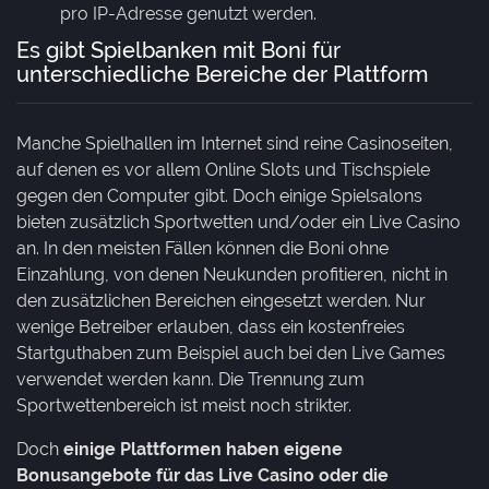
pro IP-Adresse genutzt werden.
Es gibt Spielbanken mit Boni für
unterschiedliche Bereiche der Plattform
Manche Spielhallen im Internet sind reine Casinoseiten,
auf denen es vor allem Online Slots und Tischspiele
gegen den Computer gibt. Doch einige Spielsalons
bieten zusätzlich Sportwetten und/oder ein Live Casino
an. In den meisten Fällen können die Boni ohne
Einzahlung, von denen Neukunden profitieren, nicht in
den zusätzlichen Bereichen eingesetzt werden. Nur
wenige Betreiber erlauben, dass ein kostenfreies
Startguthaben zum Beispiel auch bei den Live Games
verwendet werden kann. Die Trennung zum
Sportwettenbereich ist meist noch strikter.
Doch
einige Plattformen haben eigene
Bonusangebote für das Live Casino oder die