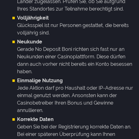
Länder zugelassen. Prüfen Sie, ob Sie aufgrund
Ihres Standortes zur Teilnahme berechtigt sind.
Volljährigkeit
Glücksspiel ist nur Personen gestattet, die bereits
volljährig sind.
Neukunde
Gerade No Deposit Boni richten sich fast nur an
Neukunden einer Casinoplattform. Diese dürfen
dann auch vorher nicht bereits ein Konto besessen
haben.
Einmalige Nutzung
Jede Aktion darf pro Haushalt oder IP-Adresse nur
einmal genutzt werden. Ansonsten kann der
Casinobetreiber Ihren Bonus und Gewinne
annullieren.
Korrekte Daten
Geben Sie bei der Registrierung korrekte Daten an.
Bei einer späteren Überprüfung kann Ihnen