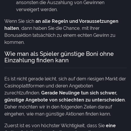
ansonsten die Auszahlung von Gewinnen
verweigert werden.
Wenn Sie sich
an alle Regeln und Voraussetzungen
halten
, dann haben Sie die Chance, mit Ihrer
Bonusaktion tatsächlich zu einem echten Gewinn zu
kommen.
Wie man als Spieler günstige Boni ohne
Einzahlung finden kann
Es ist nicht gerade leicht, sich auf dem riesigen Markt der
Casinoplattformen und deren Angeboten
zurechtzufinden.
Gerade Neulinge tun sich schwer,
günstige Angebote von schlechten zu unterscheiden
.
Daher möchten wir in den folgenden Zeilen darauf
eingehen, wie man günstige Aktionen finden kann.
Zuerst ist es von höchster Wichtigkeit, dass Sie
eine