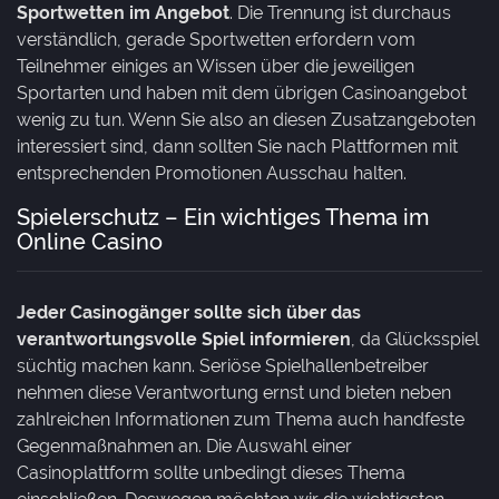
Sportwetten im Angebot
. Die Trennung ist durchaus
verständlich, gerade Sportwetten erfordern vom
Teilnehmer einiges an Wissen über die jeweiligen
Sportarten und haben mit dem übrigen Casinoangebot
wenig zu tun. Wenn Sie also an diesen Zusatzangeboten
interessiert sind, dann sollten Sie nach Plattformen mit
entsprechenden Promotionen Ausschau halten.
Spielerschutz – Ein wichtiges Thema im
Online Casino
Jeder Casinogänger sollte sich über das
verantwortungsvolle Spiel informieren
, da Glücksspiel
süchtig machen kann. Seriöse Spielhallenbetreiber
nehmen diese Verantwortung ernst und bieten neben
zahlreichen Informationen zum Thema auch handfeste
Gegenmaßnahmen an. Die Auswahl einer
Casinoplattform sollte unbedingt dieses Thema