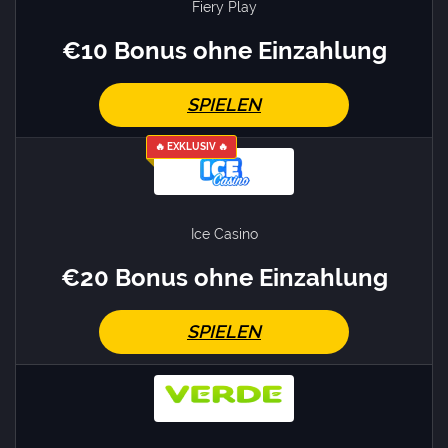
Fiery Play
€10 Bonus ohne Einzahlung
SPIELEN
🔥 EXKLUSIV 🔥
Ice Casino
€20 Bonus ohne Einzahlung
SPIELEN