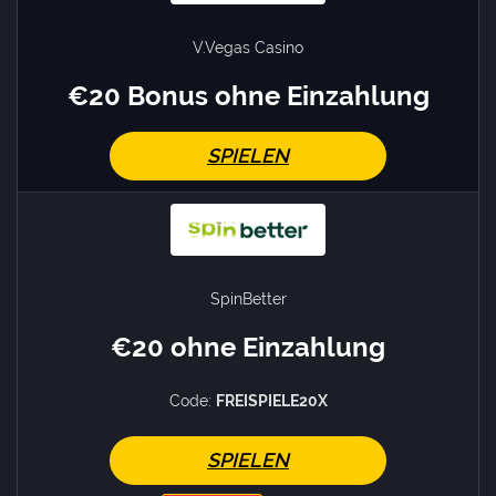
V.Vegas Casino
€20 Bonus ohne Einzahlung
SPIELEN
SpinBetter
€20 ohne Einzahlung
Code:
FREISPIELE20X
SPIELEN