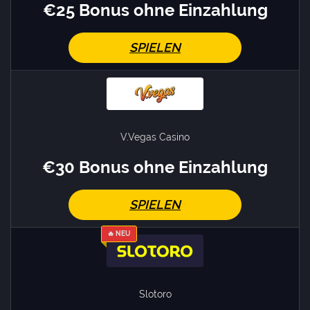
€25 Bonus ohne Einzahlung
SPIELEN
V.Vegas Casino
€30 Bonus ohne Einzahlung
SPIELEN
🔥 NEU
Slotoro