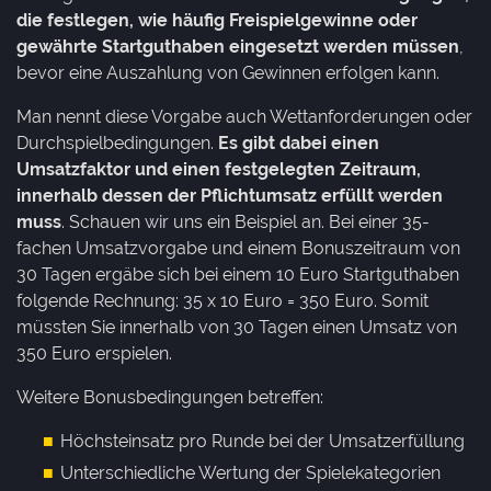
die festlegen, wie häufig Freispielgewinne oder
gewährte Startguthaben eingesetzt werden müssen
,
bevor eine Auszahlung von Gewinnen erfolgen kann.
Man nennt diese Vorgabe auch Wettanforderungen oder
Durchspielbedingungen.
Es gibt dabei einen
Umsatzfaktor und einen festgelegten Zeitraum,
innerhalb dessen der Pflichtumsatz erfüllt werden
muss
. Schauen wir uns ein Beispiel an. Bei einer 35-
fachen Umsatzvorgabe und einem Bonuszeitraum von
30 Tagen ergäbe sich bei einem 10 Euro Startguthaben
folgende Rechnung: 35 x 10 Euro = 350 Euro. Somit
müssten Sie innerhalb von 30 Tagen einen Umsatz von
350 Euro erspielen.
Weitere Bonusbedingungen betreffen:
Höchsteinsatz pro Runde bei der Umsatzerfüllung
Unterschiedliche Wertung der Spielekategorien