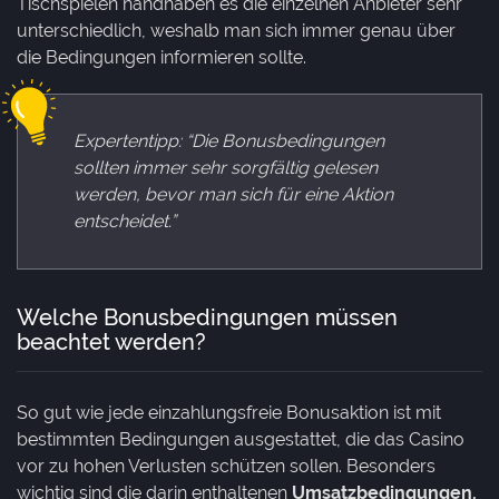
Tischspielen handhaben es die einzelnen Anbieter sehr
unterschiedlich, weshalb man sich immer genau über
die Bedingungen informieren sollte.
Expertentipp: “Die Bonusbedingungen
sollten immer sehr sorgfältig gelesen
werden, bevor man sich für eine Aktion
entscheidet.”
Welche Bonusbedingungen müssen
beachtet werden?
So gut wie jede einzahlungsfreie Bonusaktion ist mit
bestimmten Bedingungen ausgestattet, die das Casino
vor zu hohen Verlusten schützen sollen. Besonders
wichtig sind die darin enthaltenen
Umsatzbedingungen,