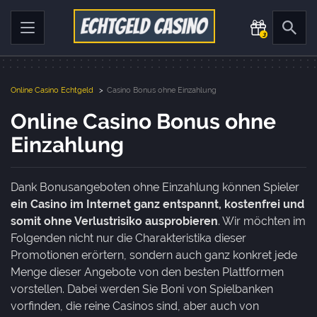
3
Online Casino Echtgeld
>
Casino Bonus ohne Einzahlung
Online Casino Bonus ohne
Einzahlung
Dank Bonusangeboten ohne Einzahlung können Spieler
ein Casino im Internet ganz entspannt, kostenfrei und
somit ohne Verlustrisiko ausprobieren
. Wir möchten im
Folgenden nicht nur die Charakteristika dieser
Promotionen erörtern, sondern auch ganz konkret jede
Menge dieser Angebote von den besten Plattformen
vorstellen. Dabei werden Sie Boni von Spielbanken
vorfinden, die reine Casinos sind, aber auch von