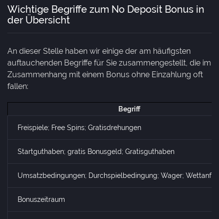
Wichtige Begriffe zum No Deposit Bonus in
der Übersicht
An dieser Stelle haben wir einige der am häufigsten
auftauchenden Begriffe für Sie zusammengestellt, die im
Zusammenhang mit einem Bonus ohne Einzahlung oft
fallen:
Begriff
Freispiele; Free Spins; Gratisdrehungen
Startguthaben; gratis Bonusgeld; Gratisguthaben
Umsatzbedingungen; Durchspielbedingung; Wager; Wettanfo
Bonuszeitraum