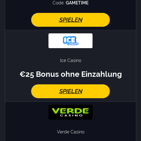
Code:
GAMETIME
SPIELEN
Ice Casino
€25 Bonus ohne Einzahlung
SPIELEN
Verde Casino