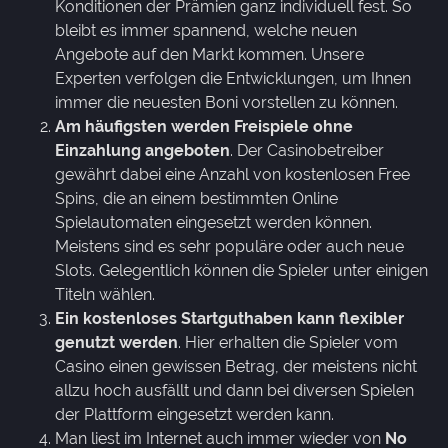
Konditionen der Prämien ganz individuell fest. So
bleibt es immer spannend, welche neuen
Angebote auf den Markt kommen. Unsere
Experten verfolgen die Entwicklungen, um Ihnen
immer die neuesten Boni vorstellen zu können.
Am häufigsten werden Freispiele ohne
Einzahlung angeboten
. Der Casinobetreiber
gewährt dabei eine Anzahl von kostenlosen Free
Spins, die an einem bestimmten Online
Spielautomaten eingesetzt werden können.
Meistens sind es sehr populäre oder auch neue
Slots. Gelegentlich können die Spieler unter einigen
Titeln wählen.
Ein kostenloses Startguthaben kann flexibler
genutzt werden
. Hier erhalten die Spieler vom
Casino einen gewissen Betrag, der meistens nicht
allzu hoch ausfällt und dann bei diversen Spielen
der Plattform eingesetzt werden kann.
Man liest im Internet auch immer wieder von
No