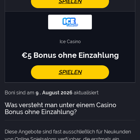
SPIELEN
Ice Casino
€5 Bonus ohne Einzahlung
SPIELEN
Boni sind am
9 . August 2026
aktualisiert
Was versteht man unter einem Casino
Bonus ohne Einzahlung?
Diese Angebote sind fast ausschließlich für Neukunden
von Online Spielsalons verfügbar, die erstmals ein