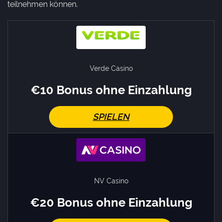
teilnehmen können.
Verde Casino
€10 Bonus ohne Einzahlung
SPIELEN
NV Casino
€20 Bonus ohne Einzahlung