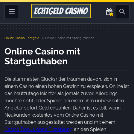
3
Online Casino Echtgeld
>
Online Casino mit Startguthaben
Online Casino mit
Startguthaben
Die allermeisten Glücksritter träumen davon, sich in
einem Casino einen hohen Gewinn zu erspielen. Online ist
das heutzutage leichter als jemals zuvor. Allerdings
möchte nicht jeder Spieler bei einem ihm unbekannten
Anbieter sofort Geld einzahlen. Daher ist es toll, wenn
Neukunden kostenlos vom Online Casino mit
Startguthaben ausgestattet werden und mit einem
Casino Bonus ohne Einzahlung
an den Spielen