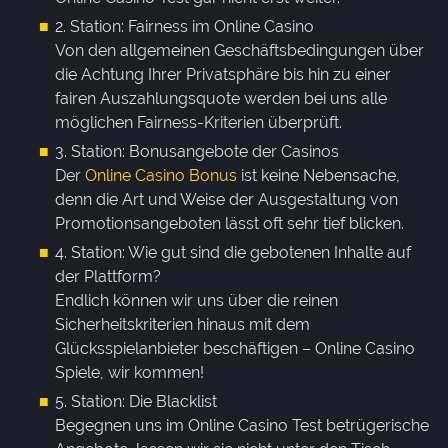
2. Station: Fairness im Online Casino
Von den allgemeinen Geschäftsbedingungen über
die Achtung Ihrer Privatsphäre bis hin zu einer
fairen Auszahlungsquote werden bei uns alle
möglichen Fairness-Kriterien überprüft.
3. Station: Bonusangebote der Casinos
Der
Online Casino Bonus
ist keine Nebensache,
denn die Art und Weise der Ausgestaltung von
Promotionsangeboten lässt oft sehr tief blicken.
4. Station: Wie gut sind die gebotenen Inhalte auf
der Plattform?
Endlich können wir uns über die reinen
Sicherheitskriterien hinaus mit dem
Glücksspielanbieter beschäftigen – Online Casino
Spiele, wir kommen!
5. Station: Die Blacklist
Begegnen uns im Online Casino Test betrügerische