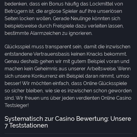
bedenken, dass ein Bonus häufig das Lockmittel von
Betrügern ist, die arglose Spieler auf ihre unseriösen
Seiten locken wollen. Gerade Neulinge könnten sich
beispielsweise durch Freispiele dazu verleiten lassen,
bestimmte Alarmzeichen zu ignorieren.
Glücksspiel muss transparent sein, damit die inzwischen
entstandene Vertrauensbasis keinen Knacks bekommt.
Genau deshalb gehen wir mit gutem Beispiel voran und
machen kein Geheimnis aus unserer Arbeitsweise. Wenn
sich unsere Konkurrenz ein Beispiel daran nimmt, umso
besser! Wir möchten einfach, dass Online Glücksspiele
so sicher bleiben, wie sie es inzwischen schon geworden
sind. Wir freuen uns über jeden verdienten Online Casino
Testsieger!
Systematisch zur Casino Bewertung: Unsere
7 Teststationen