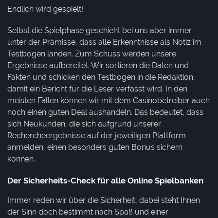
Endlich wird gespielt!
Selbst die Spielphase geschieht bei uns aber immer
unter der Prämisse, dass alle Erkenntnisse als Notiz im
Testbogen landen. Zum Schuss werden unsere
Ergebnisse aufbereitet. Wir sortieren die Daten und
Fakten und schicken den Testbogen in die Redaktion,
damit ein Bericht für die Leser verfasst wird. In den
meisten Fällen können wir mit dem Casinobetreiber auch
noch einen guten Deal aushandeln. Das bedeutet, dass
sich Neukunden, die sich aufgrund unserer
Rechercheergebnisse auf der jeweiligen Plattform
anmelden, einen besonders guten Bonus sichern
können.
Der Sicherheits-Check für alle Online Spielbanken
Immer reden wir über die Sicherheit, dabei steht Ihnen
der Sinn doch bestimmt nach Spaß und einer