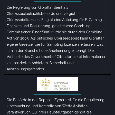
Die Regierung von Gibraltar dient als
Glücksspielaufsichtsbehörde und vergibt
Glücksspiellizenzen. Es gibt eine Abteilung für E-Gaming,
Finanzen und Regulierung, geleitet vom Gambling
Commissioner. Eingeführt wurde sie durch den Gambling
Act von 2005. Als britisches Überseegebiet kann Gibraltar
eigene Gesetze, wie für Gambling Lizenzen, erlassen, was
ihm in der Branche hohe Anerkennung einbringt. Die
Webseite des Government of Gibraltar bietet Informationen
zu lizenzierten Anbietern, Sicherheit und
Auszahlungsgarantien.
Die Behörde in der Republik Zypern ist für die Regulierung,
Überwachung und Kontrolle von Wettaktivitäten
verantwortlich. Zu ihren Hauptaufgaben gehört die