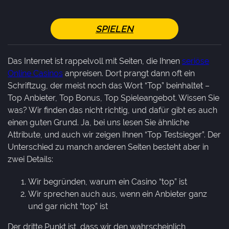
SPIELEN
Das Internet ist rappelvoll mit Seiten, die Ihnen
seriöse
Online Casinos
anpreisen. Dort prangt dann oft ein
Schriftzug, der meist noch das Wort “Top” beinhaltet –
Top Anbieter, Top Bonus, Top Spieleangebot. Wissen Sie
was? Wir finden das nicht richtig, und dafür gibt es auch
einen guten Grund. Ja, bei uns lesen Sie ähnliche
Attribute, und auch wir zeigen Ihnen “Top Testsieger”. Der
Unterschied zu manch anderen Seiten besteht aber in
zwei Details:
Wir begründen, warum ein Casino “top” ist
Wir sprechen auch aus, wenn ein Anbieter ganz
und gar nicht “top” ist
Der dritte Punkt ist, dass wir den wahrscheinlich