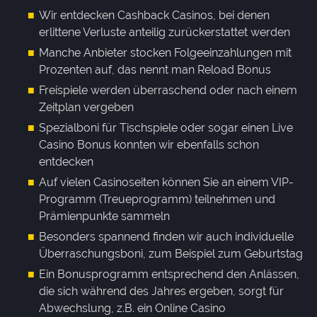
Wir entdecken Cashback Casinos, bei denen
erlittene Verluste anteilig zurückerstattet werden
Manche Anbieter stocken Folgeeinzahlungen mit
Prozenten auf, das nennt man Reload Bonus
Freispiele werden überraschend oder nach einem
Zeitplan vergeben
Spezialboni für Tischspiele oder sogar einen Live
Casino Bonus konnten wir ebenfalls schon
entdecken
Auf vielen Casinoseiten können Sie an einem VIP-
Programm (Treueprogramm) teilnehmen und
Prämienpunkte sammeln
Besonders spannend finden wir auch individuelle
Überraschungsboni, zum Beispiel zum Geburtstag
Ein Bonusprogramm entsprechend den Anlässen,
die sich während des Jahres ergeben, sorgt für
Abwechslung, z.B. ein Online Casino