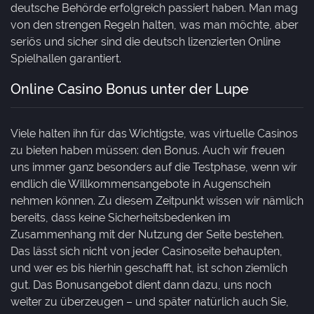
deutsche Behörde erfolgreich passiert haben. Man mag
von den strengen Regeln halten, was man möchte, aber
seriös und sicher sind die deutsch lizenzierten Online
Spielhallen garantiert.
Online Casino Bonus unter der Lupe
Viele halten ihn für das Wichtigste, was virtuelle Casinos
zu bieten haben müssen: den Bonus. Auch wir freuen
uns immer ganz besonders auf die Testphase, wenn wir
endlich die Willkommensangebote in Augenschein
nehmen können. Zu diesem Zeitpunkt wissen wir nämlich
bereits, dass keine Sicherheitsbedenken im
Zusammenhang mit der Nutzung der Seite bestehen.
Das lässt sich nicht von jeder Casinoseite behaupten,
und wer es bis hierhin geschafft hat, ist schon ziemlich
gut. Das Bonusangebot dient dann dazu, uns noch
weiter zu überzeugen – und später natürlich auch Sie,