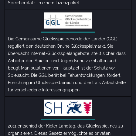
Speicherplatz, in einem Lizenzpaket.
Die Gemeinsame Glücksspielbehörde der Länder (GGL)
reguliert den deutschen Online Glücksspielmarkt. Sie
überwacht Internet-Glücksspielangebote, stellt sicher, dass
Anbieter den Spieler- und Jugendschutz einhalten und
beugt Manipulationen vor. Hauptziel ist der Schutz vor
Spielsucht. Die GGL berät bei Fehlentwicklungen, fördert
Forschung im Glücksspielbereich und dient als Anlaufstelle
für verschiedene Interessengruppen.
2011 entschied der Kieler Landtag, das Glücksspiel neu zu
organisieren. Dieses Gesetz ermöglichte es privaten