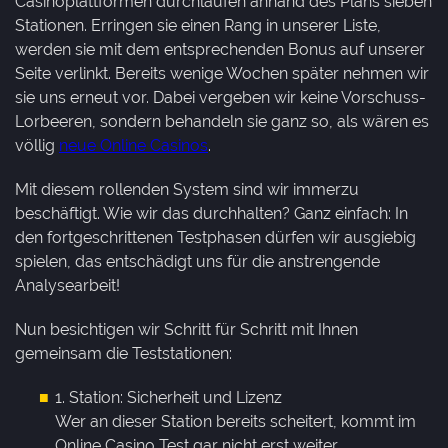
Casinoplattformen durchlaufen anhand des Plans sieben
Stationen. Erringen sie einen Rang in unserer Liste,
werden sie mit dem entsprechenden Bonus auf unserer
Seite verlinkt. Bereits wenige Wochen später nehmen wir
sie uns erneut vor. Dabei vergeben wir keine Vorschuss-
Lorbeeren, sondern behandeln sie ganz so, als wären es
völlig
neue Online Casinos
.
Mit diesem rollenden System sind wir immerzu
beschäftigt. Wie wir das durchhalten? Ganz einfach: In
den fortgeschrittenen Testphasen dürfen wir ausgiebig
spielen, das entschädigt uns für die anstrengende
Analysearbeit!
Nun besichtigen wir Schritt für Schritt mit Ihnen
gemeinsam die Teststationen:
1. Station: Sicherheit und Lizenz
Wer an dieser Station bereits scheitert, kommt im
Online Casino Test gar nicht erst weiter.