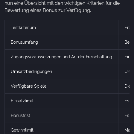
nun eine Übersicht mit den wichtigen Kriterien für die
Bewertung eines Bonus zur Verfügung.
Testkriterium
Erlä
Bonusumfang
Beim
Zugangsvoraussetzungen und Art der Freischaltung
Ein 
Umsatzbedingungen
Umsa
Verfügbare Spiele
Die 
Einsatzlimit
Es w
Bonusfrist
Es g
Gewinnlimit
Manc