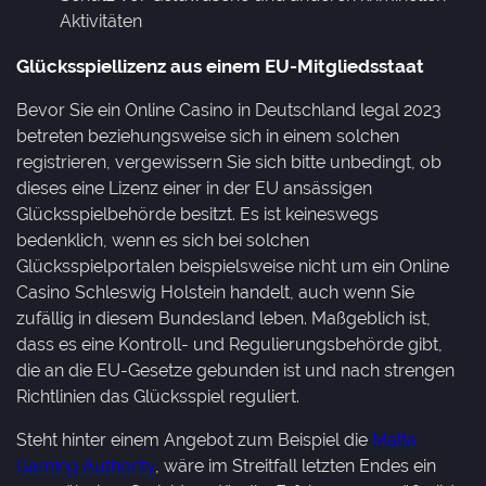
Aktivitäten
Glücksspiellizenz aus einem EU-Mitgliedsstaat
Bevor Sie ein Online Casino in Deutschland legal 2023
betreten beziehungsweise sich in einem solchen
registrieren, vergewissern Sie sich bitte unbedingt, ob
dieses eine Lizenz einer in der EU ansässigen
Glücksspielbehörde besitzt. Es ist keineswegs
bedenklich, wenn es sich bei solchen
Glücksspielportalen beispielsweise nicht um ein Online
Casino Schleswig Holstein handelt, auch wenn Sie
zufällig in diesem Bundesland leben. Maßgeblich ist,
dass es eine Kontroll- und Regulierungsbehörde gibt,
die an die EU-Gesetze gebunden ist und nach strengen
Richtlinien das Glücksspiel reguliert.
Steht hinter einem Angebot zum Beispiel die
Malta
Gaming Authority
, wäre im Streitfall letzten Endes ein