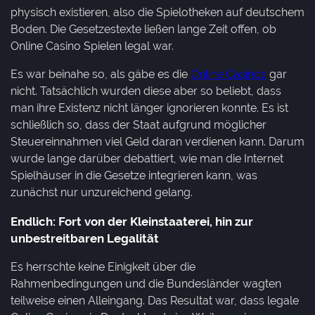
physisch existieren, also die Spielotheken auf deutschem
Boden. Die Gesetzestexte ließen lange Zeit offen, ob
Online Casino Spielen legal war.
Es war beinahe so, als gäbe es die
Online Casinos
gar
nicht. Tatsächlich wurden diese aber so beliebt, dass
man ihre Existenz nicht länger ignorieren konnte. Es ist
schließlich so, dass der Staat aufgrund möglicher
Steuereinnahmen viel Geld daran verdienen kann. Darum
wurde lange darüber debattiert, wie man die Internet
Spielhäuser in die Gesetze integrieren kann, was
zunächst nur unzureichend gelang.
Endlich: Fort von der Kleinstaaterei, hin zur
unbestreitbaren Legalität
Es herrschte keine Einigkeit über die
Rahmenbedingungen und die Bundesländer wagten
teilweise einen Alleingang. Das Resultat war, dass legale