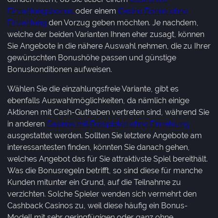
Einzahlungsbonus
oder einem
Casino Bonus ohne
Einzahlung
den Vorzug geben möchten. Je nachdem,
welche der beiden Varianten Ihnen eher zusagt, können
Sie Angebote in die nähere Auswahl nehmen, die zu Ihrer
gewünschten Bonushöhe passen und günstige
Bonuskonditionen aufweisen.
Wählen Sie die einzahlungsfreie Variante, gibt es
ebenfalls Auswahlmöglichkeiten, da nämlich einige
Aktionen mit Cash-Guthaben vertreten sind, während Sie
in anderen
Casinos mit Freispielen ohne Einzahlung
ausgestattet werden. Sollten Sie letztere Angebote am
interessantesten finden, könnten Sie danach gehen,
welches Angebot das für Sie attraktivste Spiel bereithält.
Was die Bonusregeln betrifft, so sind diese für manche
Kunden mitunter ein Grund, auf die Teilnahme zu
verzichten. Solche Spieler wenden sich vermehrt den
Cashback Casinos zu, weil diese häufig ein Bonus-
Modell mit sehr geringfügigen oder ganz ohne