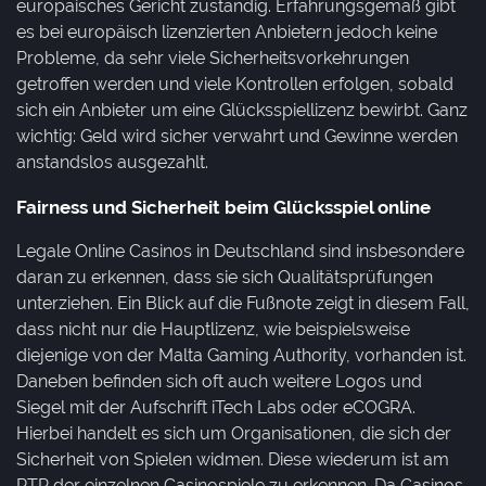
europäisches Gericht zuständig. Erfahrungsgemäß gibt
es bei europäisch lizenzierten Anbietern jedoch keine
Probleme, da sehr viele Sicherheitsvorkehrungen
getroffen werden und viele Kontrollen erfolgen, sobald
sich ein Anbieter um eine Glücksspiellizenz bewirbt. Ganz
wichtig: Geld wird sicher verwahrt und Gewinne werden
anstandslos ausgezahlt.
Fairness und Sicherheit beim Glücksspiel online
Legale Online Casinos in Deutschland sind insbesondere
daran zu erkennen, dass sie sich Qualitätsprüfungen
unterziehen. Ein Blick auf die Fußnote zeigt in diesem Fall,
dass nicht nur die Hauptlizenz, wie beispielsweise
diejenige von der Malta Gaming Authority, vorhanden ist.
Daneben befinden sich oft auch weitere Logos und
Siegel mit der Aufschrift iTech Labs oder eCOGRA.
Hierbei handelt es sich um Organisationen, die sich der
Sicherheit von Spielen widmen. Diese wiederum ist am
RTP der einzelnen Casinospiele zu erkennen. Da Casinos