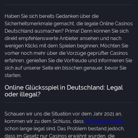
Haben Sie sich bereits Gedanken über die
Sicherheitsmerkmale gemacht, die legale Online Casinos
Deutschland ausmachen? Prima! Dann können Sie sich
direkt empfehlenswerte Anbieter ansehen und nach
wenigen Klicks mit dem Spielen beginnen. Möchten Sie
vorher noch mehr über die Vorzüge geprüfter Casinos
erfahren, genießen Sie die Vorfreude und informieren Sie
sich auf unserer Seite ein bisschen genauer, bevor Sie
starten.
Online Glücksspiel in Deutschland: Legal
oder illegal?
Schauen wir uns die Situation vor dem Jahr 2021 an,
kommen wir zu dem Schluss, dass
Echtgeld Casinos
schon lange legal sind. Das Problem bestand jedoch,
dass im Gesetz nur Casinos erwähnt wurden, die