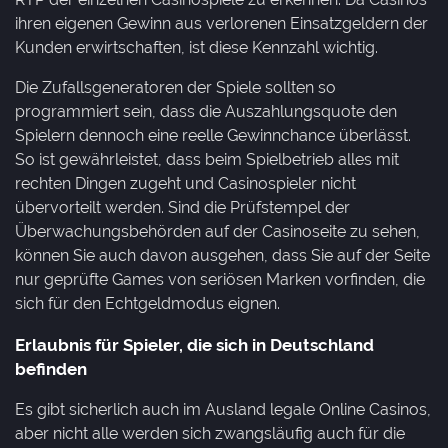
ihren eigenen Gewinn aus verlorenen Einsatzgeldern der
Kunden erwirtschaften, ist diese Kennzahl wichtig.
Die Zufallsgeneratoren der Spiele sollten so
programmiert sein, dass die Auszahlungsquote den
Spielern dennoch eine reelle Gewinnchance überlässt.
So ist gewährleistet, dass beim Spielbetrieb alles mit
rechten Dingen zugeht und Casinospieler nicht
übervorteilt werden. Sind die Prüfstempel der
Überwachungsbehörden auf der Casinoseite zu sehen,
können Sie auch davon ausgehen, dass Sie auf der Seite
nur geprüfte Games von seriösen Marken vorfinden, die
sich für den Echtgeldmodus eignen.
Erlaubnis für Spieler, die sich in Deutschland
befinden
Es gibt sicherlich auch im Ausland legale Online Casinos,
aber nicht alle werden sich zwangsläufig auch für die