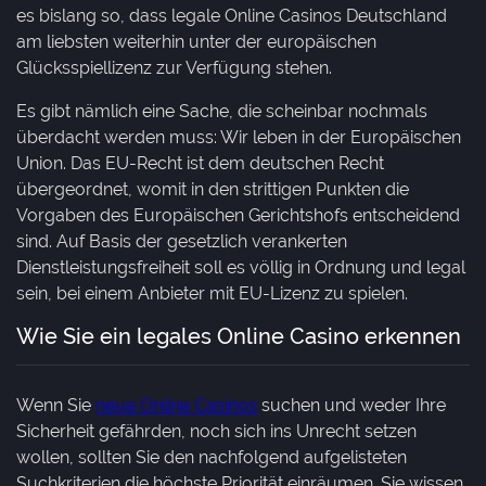
es bislang so, dass legale Online Casinos Deutschland
am liebsten weiterhin unter der europäischen
Glücksspiellizenz zur Verfügung stehen.
Es gibt nämlich eine Sache, die scheinbar nochmals
überdacht werden muss: Wir leben in der Europäischen
Union. Das EU-Recht ist dem deutschen Recht
übergeordnet, womit in den strittigen Punkten die
Vorgaben des Europäischen Gerichtshofs entscheidend
sind. Auf Basis der gesetzlich verankerten
Dienstleistungsfreiheit soll es völlig in Ordnung und legal
sein, bei einem Anbieter mit EU-Lizenz zu spielen.
Wie Sie ein legales Online Casino erkennen
Wenn Sie
neue Online Casinos
suchen und weder Ihre
Sicherheit gefährden, noch sich ins Unrecht setzen
wollen, sollten Sie den nachfolgend aufgelisteten
Suchkriterien die höchste Priorität einräumen. Sie wissen