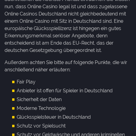
nun, dass Online Casino legal ist und dass zugelassene
Online Casinos Deutschland nicht gleichbedeutend mit
einem Online Casino mit Sitz in Deutschland sind. Eine
europäische Glücksspiellizenz ist hingegen ein gutes
Erkennungsmerkmal seriöser Angebote, denn
entscheidend ist am Ende das EU-Recht, das der
deutschen Gesetzgebung übergeordnet ist.
Außerdem achten Sie bitte auf folgende Punkte, die wir
anschließend näher erläutern:
Fair Play
Anbieter ist offen für Spieler in Deutschland
Sicherheit der Daten
Moderne Technologie
Glücksspielsteuer in Deutschland
Schutz vor Spielsucht
Schutz vor Geldwäsche und anderen kriminellen