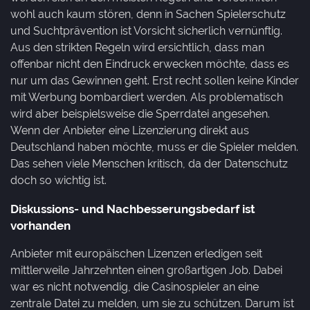
wohl auch kaum stören, denn in Sachen Spielerschutz
und Suchtprävention ist Vorsicht sicherlich vernünftig.
Aus den strikten Regeln wird ersichtlich, dass man
offenbar nicht den Eindruck erwecken möchte, dass es
nur um das Gewinnen geht. Erst recht sollen keine Kinder
mit Werbung bombardiert werden. Als problematisch
wird aber beispielsweise die Sperrdatei angesehen.
Wenn der Anbieter eine Lizenzierung direkt aus
Deutschland haben möchte, muss er die Spieler melden.
Das sehen viele Menschen kritisch, da der Datenschutz
doch so wichtig ist.
Diskussions- und Nachbesserungsbedarf ist
vorhanden
Anbieter mit europäischen Lizenzen erledigen seit
mittlerweile Jahrzehnten einen großartigen Job. Dabei
war es nicht notwendig, die Casinospieler an eine
zentrale Datei zu melden, um sie zu schützen. Darum ist