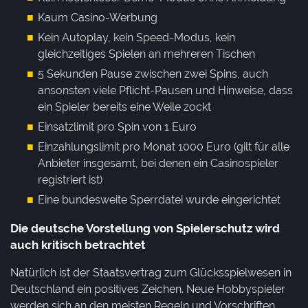
Kaum Casino-Werbung
Kein Autoplay, kein Speed-Modus, kein
gleichzeitiges Spielen an mehreren Tischen
5 Sekunden Pause zwischen zwei Spins, auch
ansonsten viele Pflicht-Pausen und Hinweise, dass
ein Spieler bereits eine Weile zockt
Einsatzlimit pro Spin von 1 Euro
Einzahlungslimit pro Monat 1000 Euro (gilt für alle
Anbieter insgesamt, bei denen ein Casinospieler
registriert ist)
Eine bundesweite Sperrdatei wurde eingerichtet
Die deutsche Vorstellung von Spielerschutz wird
auch kritisch betrachtet
Natürlich ist der Staatsvertrag zum Glücksspielwesen in
Deutschland ein positives Zeichen. Neue Hobbyspieler
werden sich an den meisten Regeln und Vorschriften