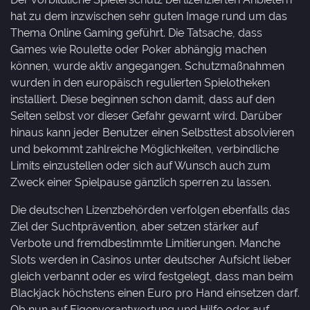
hat zu dem inzwischen sehr guten Image rund um das
Thema Online Gaming geführt. Die Tatsache, dass
Games wie Roulette oder Poker abhängig machen
können, wurde aktiv angegangen. Schutzmaßnahmen
wurden in den europäisch regulierten Spielotheken
installiert. Diese beginnen schon damit, dass auf den
Seiten selbst vor dieser Gefahr gewarnt wird. Darüber
hinaus kann jeder Benutzer einen Selbsttest absolvieren
und bekommt zahlreiche Möglichkeiten, verbindliche
Limits einzustellen oder sich auf Wunsch auch zum
Zweck einer Spielpause gänzlich sperren zu lassen.
Die deutschen Lizenzbehörden verfolgen ebenfalls das
Ziel der Suchtprävention, aber setzen stärker auf
Verbote und fremdbestimmte Limitierungen. Manche
Slots werden in Casinos unter deutscher Aufsicht lieber
gleich verbannt oder es wird festgelegt, dass man beim
Blackjack höchstens einen Euro pro Hand einsetzen darf.
Ob nun auf Eigenverantwortung und Hilfe oder auf