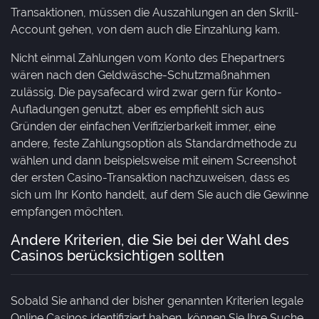
Transaktionen, müssen die Auszahlungen an den Skrill-
Account gehen, von dem auch die Einzahlung kam.
Nicht einmal Zahlungen vom Konto des Ehepartners
wären nach den Geldwäsche-Schutzmaßnahmen
zulässig. Die paysafecard wird zwar gern für Konto-
Aufladungen genutzt, aber es empfiehlt sich aus
Gründen der einfachen Verifizierbarkeit immer, eine
andere, feste Zahlungsoption als Standardmethode zu
wählen und dann beispielsweise mit einem Screenshot
der ersten Casino-Transaktion nachzuweisen, dass es
sich um Ihr Konto handelt, auf dem Sie auch die Gewinne
empfangen möchten.
Andere Kriterien, die Sie bei der Wahl des
Casinos berücksichtigen sollten
Sobald Sie anhand der bisher genannten Kriterien legale
Online Casinos identifiziert haben, können Sie Ihre Suche