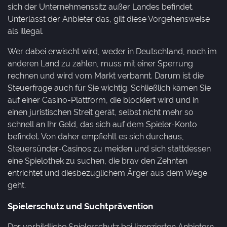
sich der Unternehmenssitz außer Landes befindet.
Unterlässt der Anbieter das, gilt diese Vorgehensweise
als illegal.
Wer dabei erwischt wird, weder in Deutschland, noch im
anderen Land zu zahlen, muss mit einer Sperrung
rechnen und wird vom Markt verbannt. Darum ist die
Steuerfrage auch für Sie wichtig. Schließlich kämen Sie
auf einer Casino-Plattform, die blockiert wird und in
einen juristischen Streit gerät, selbst nicht mehr so
schnell an Ihr Geld, das sich auf dem Spieler-Konto
befindet. Von daher empfiehlt es sich durchaus,
Steuersünder-Casinos zu meiden und sich stattdessen
eine Spielothek zu suchen, die brav den Zehnten
entrichtet und diesbezüglichem Ärger aus dem Wege
geht.
Spielerschutz und Suchtprävention
Der vorbildliche Spielerschutz bei lizenzierten Anbietern