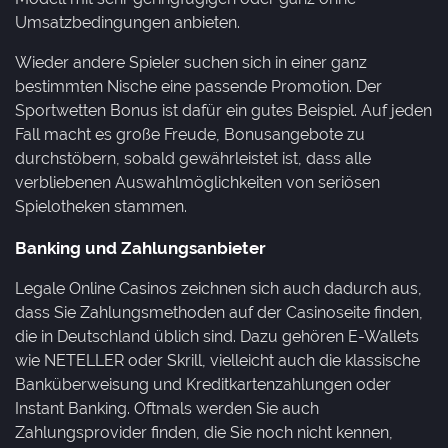
Umsatzbedingungen anbieten.
Wieder andere Spieler suchen sich in einer ganz
bestimmten Nische eine passende Promotion. Der
Sportwetten Bonus ist dafür ein gutes Beispiel. Auf jeden
Fall macht es große Freude, Bonusangebote zu
durchstöbern, sobald gewährleistet ist, dass alle
verbliebenen Auswahlmöglichkeiten von seriösen
Spielotheken stammen.
Banking und Zahlungsanbieter
Legale Online Casinos zeichnen sich auch dadurch aus,
dass Sie Zahlungsmethoden auf der Casinoseite finden,
die in Deutschland üblich sind. Dazu gehören E-Wallets
wie NETELLER oder Skrill, vielleicht auch die klassische
Banküberweisung und Kreditkartenzahlungen oder
Instant Banking. Oftmals werden Sie auch
Zahlungsprovider finden, die Sie noch nicht kennen,