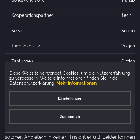
Bonuskonditionen
Transpare
Kooperationspartner
Itech Lab
Service
Support 
Jugendschutz
Volljähri
Zahlungen
Optionen
Diese Website verwendet Cookies, um die Nutzererfahrung
zu verbessern. Weitere Informationen finden Sie in der
Schwarze Liste der Online Casinos in
Datenschutzerklärung.
Mehr Informationen
Deutschland
Einstellungen
Zum Schutz aller Spieler listen wir hier Casinos, die sich
Slotoro Casino
als höchst fragwürdig bis hin zu absolut betrügerisch für
Zustimmen
den Gaming-Markt disqualifiziert haben. Die
Willkommenspaket 375% bis zu €2500 + 250 Freispiele
Mindestanforderungen an die Sicherheit werden bei
solchen Anbietern in keiner Hinsicht erfüllt. Leider können