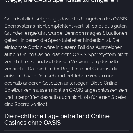
Wege, die OASIS Sperrdatei zu umgehen
Grundsätzlich sei gesagt, dass das Umgehen des OASIS
Sperrsystems nicht empfehlenswert ist, da es aus guten
Gründen eingeführt wurde. Dennoch mag es Situationen
geben, in denen die Sperrdatei eher hinderlich ist. Die
einfachste Option wäre in diesem Fall das Ausweichen
auf ein Online Casino, das dem OASIS Sperrsystem nicht
verpflichtet ist und auf dessen Verwendung deshalb
verzichtet. Das sind in der Regel Internet Casinos, die
außerhalb von Deutschland betrieben werden und
deshalb anderen Gesetzen unterliegen. Diese Online
Spielbanken müssen nicht an OASIS angeschlossen sein
und überprüfen deshalb auch nicht, ob für einen Spieler
eine Sperre vorliegt.
Die rechtliche Lage betreffend Online
Casinos ohne OASIS