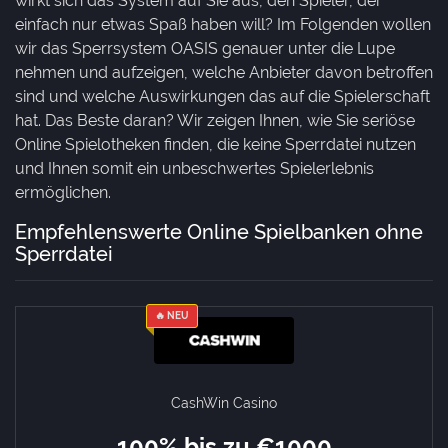
wirkt sich das System auf Sie aus, den Spieler, der
einfach nur etwas Spaß haben will? Im Folgenden wollen
wir das Sperrsystem OASIS genauer unter die Lupe
nehmen und aufzeigen, welche Anbieter davon betroffen
sind und welche Auswirkungen das auf die Spielerschaft
hat. Das Beste daran? Wir zeigen Ihnen, wie Sie seriöse
Online Spielotheken finden, die keine Sperrdatei nutzen
und Ihnen somit ein unbeschwertes Spielerlebnis
ermöglichen.
Empfehlenswerte Online Spielbanken ohne
Sperrdatei
🔥 NEU
CashWin Casino
100% bis zu €1000