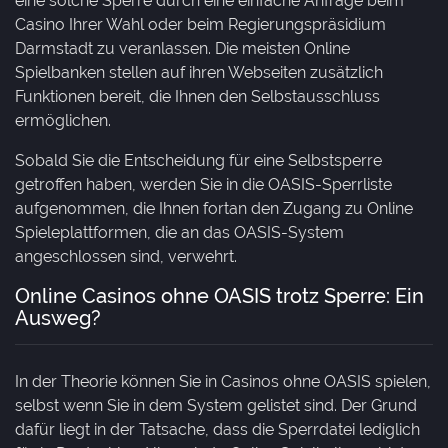
eine solche Sperre durch eine einfache Anfrage beim
Casino Ihrer Wahl oder beim Regierungspräsidium
Darmstadt zu veranlassen. Die meisten Online
Spielbanken stellen auf ihren Webseiten zusätzlich
Funktionen bereit, die Ihnen den Selbstausschluss
ermöglichen.
Sobald Sie die Entscheidung für eine Selbstsperre
getroffen haben, werden Sie in die OASIS-Sperrliste
aufgenommen, die Ihnen fortan den Zugang zu Online
Spieleplattformen, die an das OASIS-System
angeschlossen sind, verwehrt.
Online Casinos ohne OASIS trotz Sperre: Ein
Ausweg?
In der Theorie können Sie in Casinos ohne OASIS spielen,
selbst wenn Sie in dem System gelistet sind. Der Grund
dafür liegt in der Tatsache, dass die Sperrdatei lediglich