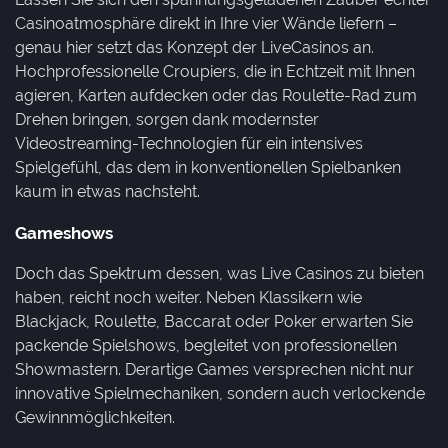
Casinoatmosphäre direkt in Ihre vier Wände liefern –
genau hier setzt das Konzept der LiveCasinos an.
Hochprofessionelle Croupiers, die in Echtzeit mit Ihnen
agieren, Karten aufdecken oder das Roulette-Rad zum
Drehen bringen, sorgen dank modernster
Videostreaming-Technologien für ein intensives
Spielgefühl, das dem in konventionellen Spielbanken
kaum in etwas nachsteht.
Gameshows
Doch das Spektrum dessen, was Live Casinos zu bieten
haben, reicht noch weiter. Neben Klassikern wie
Blackjack, Roulette, Baccarat oder Poker erwarten Sie
packende Spielshows, begleitet von professionellen
Showmastern. Derartige Games versprechen nicht nur
innovative Spielmechaniken, sondern auch verlockende
Gewinnmöglichkeiten.