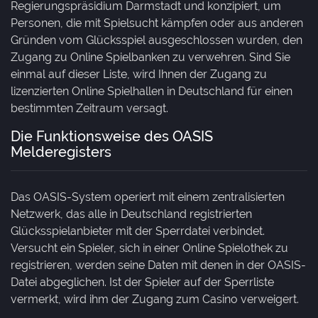
Regierungspräsidium Darmstadt und konzipiert, um
Personen, die mit Spielsucht kämpfen oder aus anderen
Gründen vom Glücksspiel ausgeschlossen wurden, den
Zugang zu Online Spielbanken zu verwehren. Sind Sie
einmal auf dieser Liste, wird Ihnen der Zugang zu
lizenzierten Online Spielhallen in Deutschland für einen
bestimmten Zeitraum versagt.
Die Funktionsweise des OASIS
Melderegisters
Das OASIS-System operiert mit einem zentralisierten
Netzwerk, das alle in Deutschland registrierten
Glücksspielanbieter mit der Sperrdatei verbindet.
Versucht ein Spieler, sich in einer Online Spielothek zu
registrieren, werden seine Daten mit denen in der OASIS-
Datei abgeglichen. Ist der Spieler auf der Sperrliste
vermerkt, wird ihm der Zugang zum Casino verweigert.